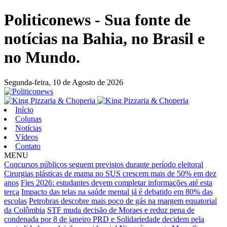
Politiconews - Sua fonte de
notícias na Bahia, no Brasil e
no Mundo.
Segunda-feira,
10 de Agosto de 2026
Início
Colunas
Notícias
Vídeos
Contato
MENU
Concursos públicos seguem previstos durante período eleitoral
Cirurgias plásticas de mama no SUS crescem mais de 50% em dez
anos
Fies 2026: estudantes devem completar informações até esta
terça
Impacto das telas na saúde mental já é debatido em 80% das
escolas
Petrobras descobre mais poço de gás na margem equatorial
da Colômbia
STF muda decisão de Moraes e reduz pena de
condenada por 8 de janeiro
PRD e Solidariedade decidem pela