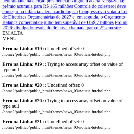
neutralidade na eleição presidencial
Ninguém acerta Mega-Sena;
prêmio acumula para R$ 165 milhões
Controle do colesterol deve
começar na infância, alerta cardiologista
Congresso vai votar a Lei
de Diretrizes Orçamentárias de 2027 e, em seguida, o Orçamento
Balança comercial de julho tem superávit de US$ 7 bilhões
Prouni
2026: divulgado resultado de nova chamada para o 2º semestre
EM ALTA
MENU
Erro na Linha: #19 ::
Undefined offset: 0
/home2/politico/public_html/themes/news_03/noticia-futebol.php
Erro na Linha: #19 ::
Trying to access array offset on value of
type null
/home2/politico/public_html/themes/news_03/noticia-futebol.php
Erro na Linha: #20 ::
Undefined offset: 0
/home2/politico/public_html/themes/news_03/noticia-futebol.php
Erro na Linha: #20 ::
Trying to access array offset on value of
type null
/home2/politico/public_html/themes/news_03/noticia-futebol.php
Erro na Linha: #21 ::
Undefined offset: 0
/home2/politico/public_html/themes/news_03/noticia-futebol.php