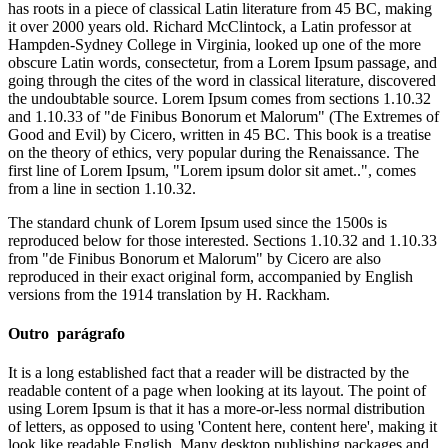
has roots in a piece of classical Latin literature from 45 BC, making
it over 2000 years old. Richard McClintock, a Latin professor at
Hampden-Sydney College in Virginia, looked up one of the more
obscure Latin words, consectetur, from a Lorem Ipsum passage, and
going through the cites of the word in classical literature, discovered
the undoubtable source. Lorem Ipsum comes from sections 1.10.32
and 1.10.33 of "de Finibus Bonorum et Malorum" (The Extremes of
Good and Evil) by Cicero, written in 45 BC. This book is a treatise
on the theory of ethics, very popular during the Renaissance. The
first line of Lorem Ipsum, "Lorem ipsum dolor sit amet..", comes
from a line in section 1.10.32.
The standard chunk of Lorem Ipsum used since the 1500s is
reproduced below for those interested. Sections 1.10.32 and 1.10.33
from "de Finibus Bonorum et Malorum" by Cicero are also
reproduced in their exact original form, accompanied by English
versions from the 1914 translation by H. Rackham.
Outro parágrafo
It is a long established fact that a reader will be distracted by the
readable content of a page when looking at its layout. The point of
using Lorem Ipsum is that it has a more-or-less normal distribution
of letters, as opposed to using 'Content here, content here', making it
look like readable English. Many desktop publishing packages and