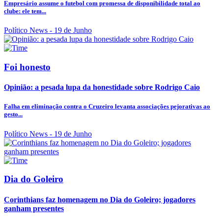
Empresário assume o futebol com promessa de disponibilidade total ao
clube: ele tem...
Político News
- 19 de Junho
Foi honesto
Opinião: a pesada lupa da honestidade sobre Rodrigo Caio
Falha em eliminação contra o Cruzeiro levanta associações pejorativas ao
gesto...
Político News
- 19 de Junho
Dia do Goleiro
Corinthians faz homenagem no Dia do Goleiro; jogadores
ganham presentes