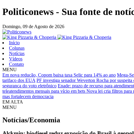
Politiconews - Sua fonte de notí
Domingo,
09 de Agosto de 2026
Início
Colunas
Notícias
Vídeos
Contato
MENU
Em nova redução, Copom baixa taxa Selic para 14% ao ano
Mega-Sen
tarifaço dos EUA
PF investiga senador Weverton Rocha por suspeita
segurança do voto eletrônico
Enade: prazo de recurso para atendiment
teleatendimentos mensais para vício em bets
Nova lei cria filtros par
mas fortalecem democracia
EM ALTA
MENU
Notícias/Economia
Alckmin: biodiesel reduz exposição do Brasil à geopol