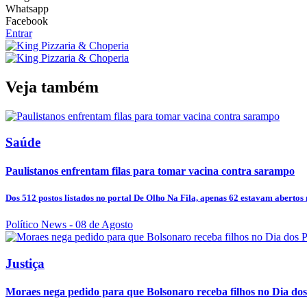
Whatsapp
Facebook
Entrar
Veja também
Saúde
Paulistanos enfrentam filas para tomar vacina contra sarampo
Dos 512 postos listados no portal De Olho Na Fila, apenas 62 estavam abertos n
Político News
- 08 de Agosto
Justiça
Moraes nega pedido para que Bolsonaro receba filhos no Dia dos