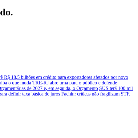
ndo.
ê R$ 18,5 bilhões em crédito para exportadores afetados por novo
saiba o que muda
TRE-RJ abre urna para o público e defende
 Orçamentárias de 2027 e, em seguida, o Orçamento
SUS terá 100 mil
ara definir taxa básica de juros
Fachin: críticas não fragilizam STF,