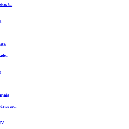
ato à...
sta
ade...
unais
atos ao...