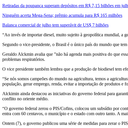
Retiradas da poupança superam depósitos em R$ 7,15 bilhões em jul
Ninguém acerta Mega-Sena; prêmio acumula para R$ 165 milhões
Balança comercial de julho tem superávit de US$ 7 bilhões
“Ao invés de importar diesel, muito sujeito à geopolítica mundial, a g
Segundo o vice-presidente, o Brasil é o único país do mundo que tem 
Geraldo Alckmin avalia que ”não há agenda mais positiva do que essa.
problemas respiratórios.
O vice presidente também lembra que a produção de biodiesel tem efei
“Se nós somos campeões do mundo na agricultura, temos a agricultura 
população, gerar emprego, renda, evitar a importação de produtos e f
Alckimin ainda destacou as iniciativas do governo federal para garan
conflito no oriente médio.
“O governo federal zerou o PIS/Cofins, colocou um subsídio por cont
entra com 60 centavos, o município e o estado com outro tanto. A ma
Ontem (7), o governo publicou uma série de medidas para zerar o PIS