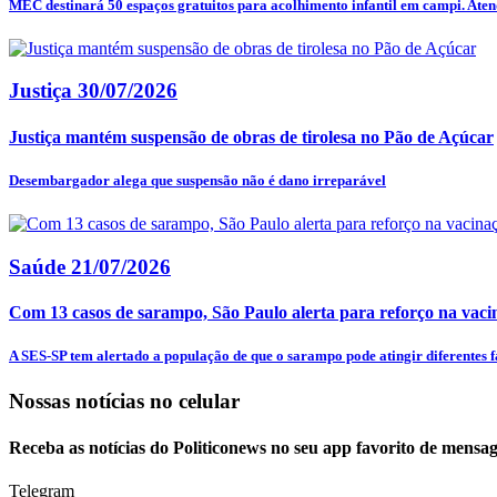
MEC destinará 50 espaços gratuitos para acolhimento infantil em campi. Aten
Justiça
30/07/2026
Justiça mantém suspensão de obras de tirolesa no Pão de Açúcar
Desembargador alega que suspensão não é dano irreparável
Saúde
21/07/2026
Com 13 casos de sarampo, São Paulo alerta para reforço na vaci
A SES-SP tem alertado a população de que o sarampo pode atingir diferentes fa
Nossas notícias
no celular
Receba as notícias do Politiconews no seu app favorito de mensag
Telegram