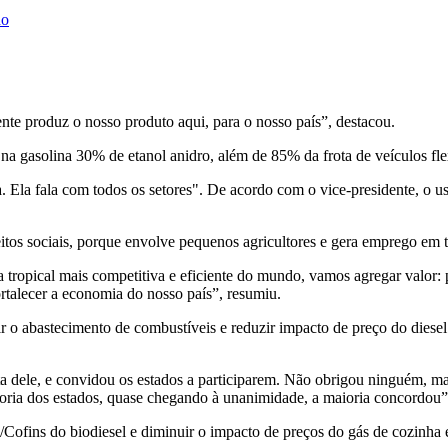
ho
ente produz o nosso produto aqui, para o nosso país”, destacou.
na gasolina 30% de etanol anidro, além de 85% da frota de veículos fl
 Ela fala com todos os setores". De acordo com o vice-presidente, o uso
tos sociais, porque envolve pequenos agricultores e gera emprego em tod
tropical mais competitiva e eficiente do mundo, vamos agregar valor: 
ortalecer a economia do nosso país”, resumiu.
tir o abastecimento de combustíveis e reduzir impacto de preço do dies
a dele, e convidou os estados a participarem. Não obrigou ninguém, ma
ioria dos estados, quase chegando à unanimidade, a maioria concordou”
/Cofins do biodiesel e diminuir o impacto de preços do gás de cozinha 