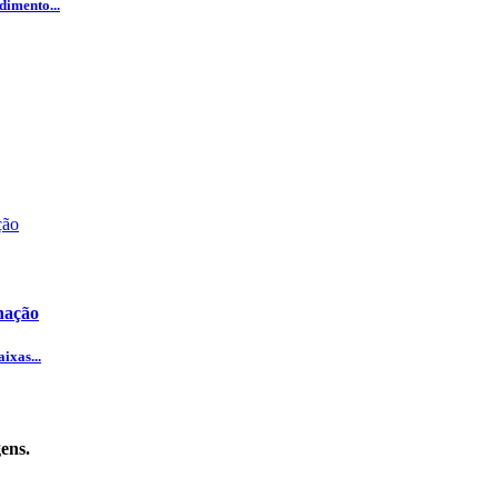
dimento...
nação
ixas...
ens.