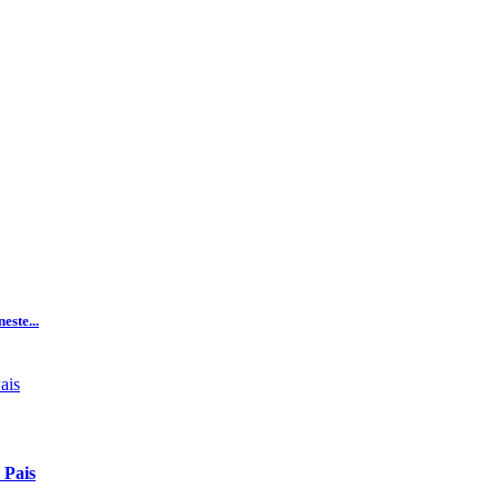
este...
 Pais