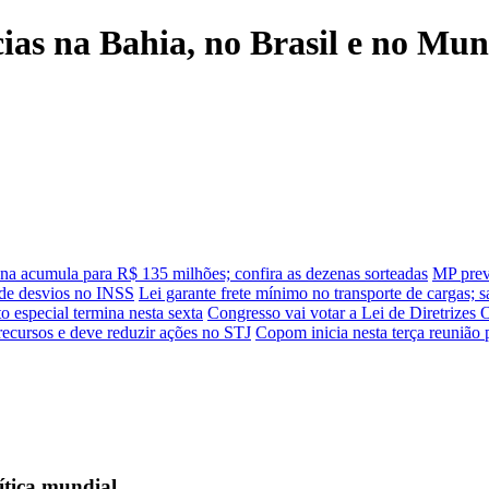
cias na Bahia, no Brasil e no Mu
a acumula para R$ 135 milhões; confira as dezenas sorteadas
MP prev
 de desvios no INSS
Lei garante frete mínimo no transporte de cargas; 
o especial termina nesta sexta
Congresso vai votar a Lei de Diretrizes
a recursos e deve reduzir ações no STJ
Copom inicia nesta terça reunião p
ítica mundial