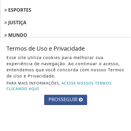
ESPORTES
JUSTIÇA
MUNDO
POLICIAL
Termos de Uso e Privacidade
Esse site utiliza cookies para melhorar sua
POLÍTICA
experiência de navegação. Ao continuar o acesso,
entendemos que você concorda com nossos Termos
SAÚDE
de Uso e Privacidade.
PARA MAIS INFORMAÇÕES,
ACESSE NOSSOS TERMOS
TECNOLOGIA & INOVAÇÃO
CLICANDO AQUI
PROSSEGUIR
NAVEGUE
CONTATO
TERMOS DE USO E PRIVACIDADE