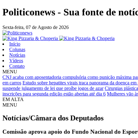
Politiconews - Sua fonte de notí
Sexta-feira,
07 de Agosto de 2026
Início
Colunas
Notícias
Vídeos
Contato
MENU
CNJ acaba com aposentadoria compulsória como punição máxima par
em carros
Estudo sobre hepatites virais traça panorama da doença em
suspende julgamento de lei que proíbe jogos de azar
Cirurgias plást
inscrições para segunda edição estão abertas até dia 6
Mulheres vão às
EM ALTA
MENU
Notícias/Câmara dos Deputados
Comissão aprova apoio do Fundo Nacional do Esport