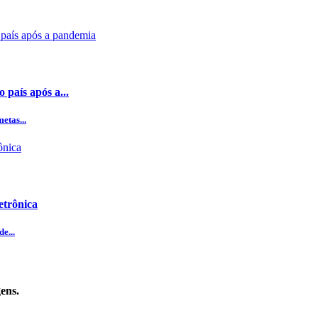
 país após a...
etas...
etrônica
e...
ens.