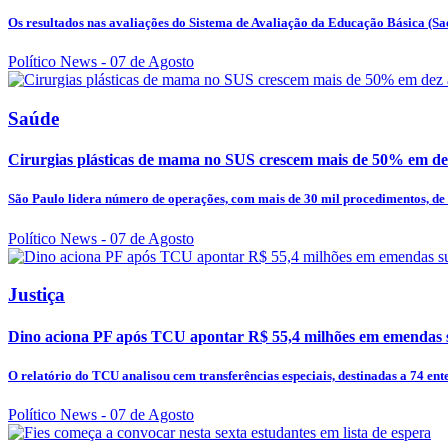
Os resultados nas avaliações do Sistema de Avaliação da Educação Básica (Sae
Político News
- 07 de Agosto
Saúde
Cirurgias plásticas de mama no SUS crescem mais de 50% em de
São Paulo lidera número de operações, com mais de 30 mil procedimentos, de 
Político News
- 07 de Agosto
Justiça
Dino aciona PF após TCU apontar R$ 55,4 milhões em emendas s
O relatório do TCU analisou cem transferências especiais, destinadas a 74 entes
Político News
- 07 de Agosto