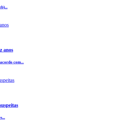
b)...
z anos
acordo com...
uspeitas
...