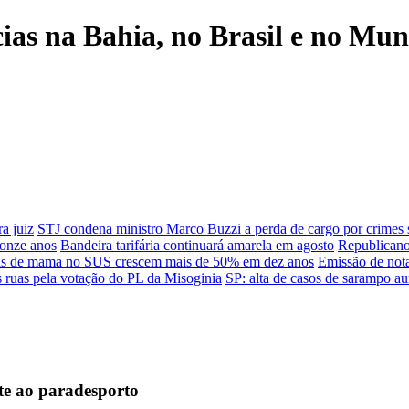
cias na Bahia, no Brasil e no Mu
a juiz
STJ condena ministro Marco Buzzi a perda de cargo por crimes
 onze anos
Bandeira tarifária continuará amarela em agosto
Republicano
icas de mama no SUS crescem mais de 50% em dez anos
Emissão de not
 ruas pela votação do PL da Misoginia
SP: alta de casos de sarampo a
e ao paradesporto