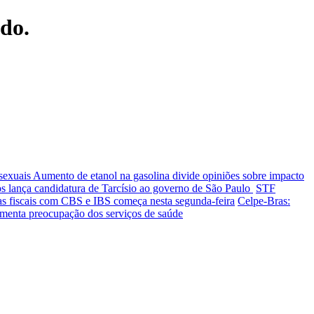
ndo.
 sexuais
Aumento de etanol na gasolina divide opiniões sobre impacto
s lança candidatura de Tarcísio ao governo de São Paulo
STF
as fiscais com CBS e IBS começa nesta segunda-feira
Celpe-Bras:
umenta preocupação dos serviços de saúde