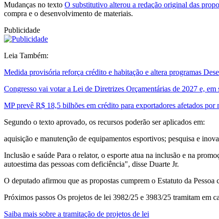
Mudanças no texto
O substitutivo alterou a redação original das propo
compra e o desenvolvimento de materiais.
Publicidade
Leia Também:
Medida provisória reforça crédito e habitação e altera programas De
Congresso vai votar a Lei de Diretrizes Orçamentárias de 2027 e, em
MP prevê R$ 18,5 bilhões em crédito para exportadores afetados por
Segundo o texto aprovado, os recursos poderão ser aplicados em:
aquisição e manutenção de equipamentos esportivos; pesquisa e inovaç
Inclusão e saúde Para o relator, o esporte atua na inclusão e na prom
autoestima das pessoas com deficiência", disse Duarte Jr.
O deputado afirmou que as propostas cumprem o Estatuto da Pessoa co
Próximos passos Os projetos de lei 3982/25 e 3983/25 tramitam em car
Saiba mais sobre a tramitação de projetos de lei