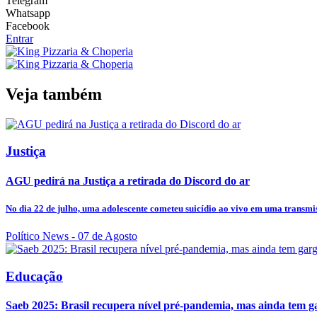
Telegram
Whatsapp
Facebook
Entrar
Veja também
Justiça
AGU pedirá na Justiça a retirada do Discord do ar
No dia 22 de julho, uma adolescente cometeu suicídio ao vivo em uma transmis
Político News
- 07 de Agosto
Educação
Saeb 2025: Brasil recupera nível pré-pandemia, mas ainda tem g