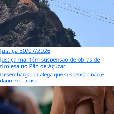
Justiça
30/07/2026
Justiça mantém suspensão de obras de
tirolesa no Pão de Açúcar
Desembargador alega que suspensão não é
dano irreparável