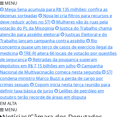
MENU
Mega-Sena acumula para R$ 135 milhões; confira as
dezenas sorteadas
Nova lei cria filtros para recursos e
deve reduzir ações no STJ
Mulheres vão às ruas pela
votação do PL da Misoginia
Justiça do Trabalho chama
atenção para assédio eleitoral
Justiças Eleitoral e do
Trabalho lançam campanha contra assédio
Rio
concentra quase um terço de casos de exercício ilegal da
medicina
TRE-RJ altera 66 locais de votação por questões
de segurança
Retiradas da poupança superam
depósitos em R$ 7,15 bilhões em julho
Campanha
Nacional de Multivacinação começa nesta segunda
STJ
condena ministro Marco Buzzi a perda de cargo por
crimes sexuais
Copom inicia nesta terça reunião para
definir taxa básica de juros
Leilões de petróleo em
outubro terão recorde de áreas em disputa
EM ALTA
MENU
Notícias/Câmara dos Deputados