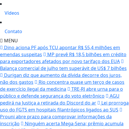
Vídeos
Contato
MENU
Dino aciona PF após TCU apontar R$ 55,4 milhões em
emendas suspeitas
MP prevê R$ 18,5 bilhões em crédito
para exportadores afetados por novo tarifaço dos EUA
Balança comercial de julho tem superávit de US$ 7 bilhões
Durigan diz que aumento da dívida decorre dos juros,
não dos gastos
Rio concentra quase um terço de casos
de exercício ilegal da medicina
TRE-RJ abre urna para o
público e defende segurança do voto eletrônico
AGU
pedirá na Justiça a retirada do Discord do ar
Lei prorroga
uso do FGTS em hospitais filantrópicos ligados ao SUS
Prouni abre prazo para comprovar informações da
inscrição
Ninguém acerta Mega-Sena; prêmio acumula