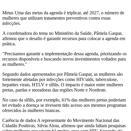
Metas Uma das metas da agenda é triplicar, até 2027, o número de
mulheres que utilizam tratamentos preventivos contra essas
infecções.
A coordenadora do tema no Ministério da Saúde, Pâmela Gaspar,
afirmou que o desafio é garantir recursos para colocar a agenda em
prática.
"Precisamos garantir a implementação dessa agenda, priorizando os
recursos disponíveis e buscando novos investimentos voltados para
as mulheres."
Segundo dados apresentados por Pâmela Gaspar, as mulheres são
fortemente afetadas por infecções como HIV/aids, tuberculose,
hepatites virais, HTLV e sífilis. O impacto é maior entre mulheres
pretas, pardas e moradoras das regiões Norte e Nordeste.
No caso da sífilis, por exemplo, 61% das mulheres pretas poderiam
ter evitado a doença se tivessem tido acesso aos mesmos programas
oferecidos às mulheres brancas.
Carência de dados A representante do Movimento Nacional das
Cidadãs Positivas, Silvia Aloia, afirmou que ainda faltam pesquisas
sobre mulheres que vivem há muitos anos com HIV. Segundo ela,