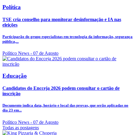
Política
TSE cria conselho para monitorar desinformação e IA nas
eleições
Participarão do grupo especialistas em tecnologia da informação, segurança
pública,...
Político News
- 07 de Agosto
Educação
Candidatos do Encceja 2026 podem consultar o cartão de
inscrição
Documento indica data, horário e local das provas, que serão aplicadas no
dia 23 em...
Político News
- 07 de Agosto
Todas as postagens