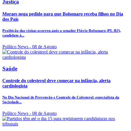
Justiça
Moraes nega pedido para que Bolsonaro receba filhos no Dia
dos Pais
Proibição das visitas ocorreu após o senador Flávio Bolsonaro (PL-RJ),
candidato à...
Político News
- 08 de Agosto
Saúde
Controle do colesterol deve começar na infância, alerta
cardiologista
No Dia Nacional de Prevenção e Controle do Colesterol, especialista da
Sociedade...
Político News
- 08 de Agosto