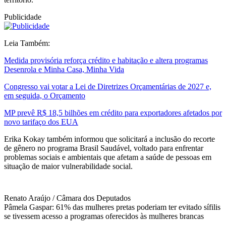
Publicidade
Leia Também:
Medida provisória reforça crédito e habitação e altera programas
Desenrola e Minha Casa, Minha Vida
Congresso vai votar a Lei de Diretrizes Orçamentárias de 2027 e,
em seguida, o Orçamento
MP prevê R$ 18,5 bilhões em crédito para exportadores afetados por
novo tarifaço dos EUA
Erika Kokay também informou que solicitará a inclusão do recorte
de gênero no programa Brasil Saudável, voltado para enfrentar
problemas sociais e ambientais que afetam a saúde de pessoas em
situação de maior vulnerabilidade social.
Renato Araújo / Câmara dos Deputados
Pâmela Gaspar: 61% das mulheres pretas poderiam ter evitado sífilis
se tivessem acesso a programas oferecidos às mulheres brancas