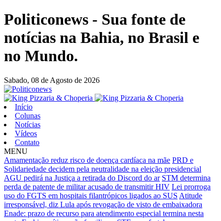
Politiconews - Sua fonte de
notícias na Bahia, no Brasil e
no Mundo.
Sabado,
08 de Agosto de 2026
Início
Colunas
Notícias
Vídeos
Contato
MENU
Amamentação reduz risco de doença cardíaca na mãe
PRD e
Solidariedade decidem pela neutralidade na eleição presidencial
AGU pedirá na Justiça a retirada do Discord do ar
STM determina
perda de patente de militar acusado de transmitir HIV
Lei prorroga
uso do FGTS em hospitais filantrópicos ligados ao SUS
Atitude
irresponsável, diz Lula após revogação de visto de embaixadora
Enade: prazo de recurso para atendimento especial termina nesta