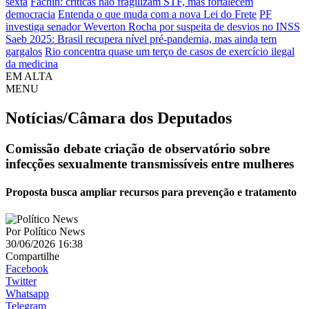
sexta
Fachin: críticas não fragilizam STF, mas fortalecem
democracia
Entenda o que muda com a nova Lei do Frete
PF
investiga senador Weverton Rocha por suspeita de desvios no INSS
Saeb 2025: Brasil recupera nível pré-pandemia, mas ainda tem
gargalos
Rio concentra quase um terço de casos de exercício ilegal
da medicina
EM ALTA
MENU
Notícias/Câmara dos Deputados
Comissão debate criação de observatório sobre
infecções sexualmente transmissíveis entre mulheres
Proposta busca ampliar recursos para prevenção e tratamento
Por
Político News
30/06/2026 16:38
Compartilhe
Facebook
Twitter
Whatsapp
Telegram