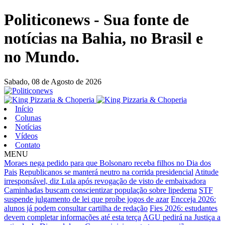
Politiconews - Sua fonte de
notícias na Bahia, no Brasil e
no Mundo.
Sabado,
08 de Agosto de 2026
Início
Colunas
Notícias
Vídeos
Contato
MENU
Moraes nega pedido para que Bolsonaro receba filhos no Dia dos
Pais
Republicanos se manterá neutro na corrida presidencial
Atitude
irresponsável, diz Lula após revogação de visto de embaixadora
Caminhadas buscam conscientizar população sobre lipedema
STF
suspende julgamento de lei que proíbe jogos de azar
Encceja 2026:
alunos já podem consultar cartilha de redação
Fies 2026: estudantes
devem completar informações até esta terça
AGU pedirá na Justiça a