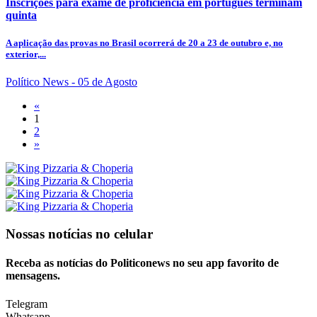
Inscrições para exame de proficiência em português terminam
quinta
A aplicação das provas no Brasil ocorrerá de 20 a 23 de outubro e, no
exterior,...
Político News
- 05 de Agosto
«
1
2
»
Nossas notícias
no celular
Receba as notícias do Politiconews no seu app favorito de
mensagens.
Telegram
Whatsapp