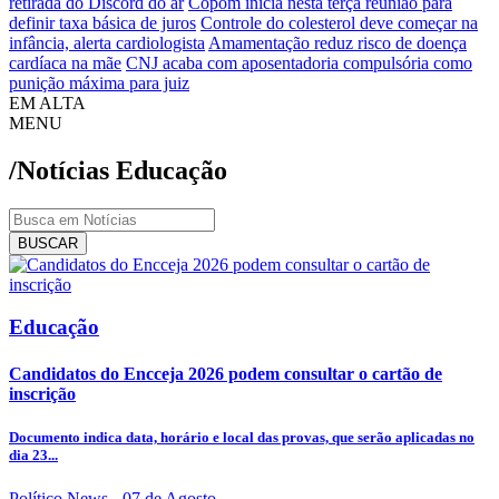
retirada do Discord do ar
Copom inicia nesta terça reunião para
definir taxa básica de juros
Controle do colesterol deve começar na
infância, alerta cardiologista
Amamentação reduz risco de doença
cardíaca na mãe
CNJ acaba com aposentadoria compulsória como
punição máxima para juiz
EM ALTA
MENU
/Notícias
Educação
BUSCAR
Educação
Candidatos do Encceja 2026 podem consultar o cartão de
inscrição
Documento indica data, horário e local das provas, que serão aplicadas no
dia 23...
Político News
- 07 de Agosto