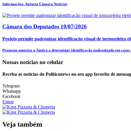
Informações: Agência Câmara Notícias
Câmara dos Deputados
10/07/2026
Projeto permite padronizar identificação visual de tornozeleira el
Proposta autoriza a Justiça a determinar identificação padronizada em casos d
Nossas notícias
no celular
Receba as notícias do Politiconews no seu app favorito de mensag
Telegram
Whatsapp
Facebook
Entrar
Veja também