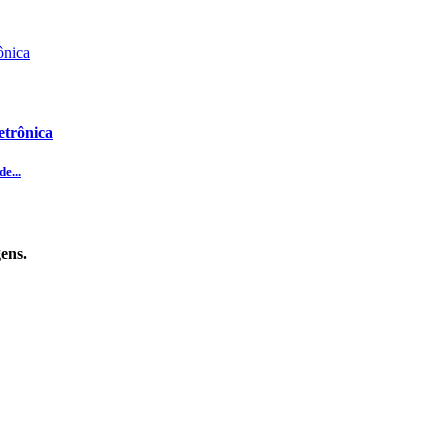
etrônica
e...
ens.