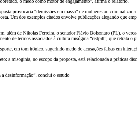
sobretudo, o medo como motor de engajamento”, afirma o relatório.
osta provocaria “demissões em massa” de mulheres ou criminalizaria tre
proposta. Um dos exemplos citados envolve publicações alegando que emp
cem, além de Nikolas Ferreira, o senador Flávio Bolsonaro (PL), o verea
mento de termos associados à cultura misógina “redpill”, que retrata 
sporte, em tom irônico, sugerindo medo de acusações falsas em interaçõ
eto: a misoginia, no escopo da proposta, está relacionada a práticas d
 a desinformação”, conclui o estudo.