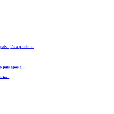
 país após a...
etas...