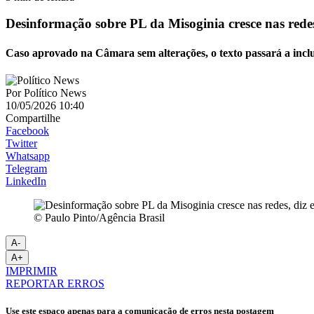
Desinformação sobre PL da Misoginia cresce nas redes
Caso aprovado na Câmara sem alterações, o texto passará a inclu
Por
Político News
10/05/2026 10:40
Compartilhe
Facebook
Twitter
Whatsapp
Telegram
LinkedIn
© Paulo Pinto/Agência Brasil
A-
A+
IMPRIMIR
REPORTAR ERROS
Use este espaço apenas para a comunicação de erros nesta postagem