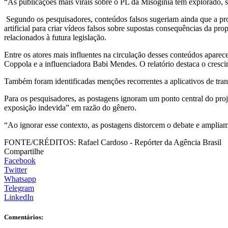
“As publicações mais virais sobre o PL da Misoginia têm explorado, 
Segundo os pesquisadores, conteúdos falsos sugeriam ainda que a prop
artificial para criar vídeos falsos sobre supostas consequências da 
relacionados à futura legislação.
Entre os atores mais influentes na circulação desses conteúdos apare
Coppola e a influenciadora Babi Mendes. O relatório destaca o cresci
Também foram identificadas menções recorrentes a aplicativos de tran
Para os pesquisadores, as postagens ignoram um ponto central do proj
exposição indevida” em razão do gênero.
“Ao ignorar esse contexto, as postagens distorcem o debate e ampliam
FONTE/CRÉDITOS:
Rafael Cardoso - Repórter da Agência Brasil
Compartilhe
Facebook
Twitter
Whatsapp
Telegram
LinkedIn
Comentários: