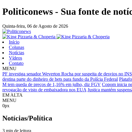
Politiconews - Sua fonte de notí
Quinta-feira,
06 de Agosto de 2026
Início
Colunas
Notícias
Vídeos
Contato
MENU
PF investiga senador Weverton Rocha por suspeita de desvios no IN
destina parte do dinheiro de bets para fundo da Polícia Federal
Plataf
M tem queda de preços de 1,16% em julho, diz FGV
Copom inicia nes
revogação de visto de embaixadora nos EUA
Justiça mantém suspensã
EM ALTA
MENU
0px
Notícias/Política
3 min de leitura