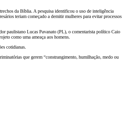
chos da Bíblia. A pesquisa identificou o uso de inteligência
resários teriam começado a demitir mulheres para evitar processos
dor paulistano Lucas Pavanato (PL), o comentarista político Caio
o projeto como uma ameaça aos homens.
es cotidianas.
iscriminatórias que gerem “constrangimento, humilhação, medo ou