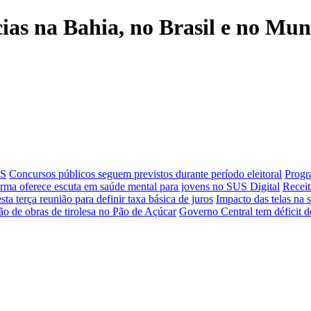
cias na Bahia, no Brasil e no Mu
SS
Concursos públicos seguem previstos durante período eleitoral
Progr
orma oferece escuta em saúde mental para jovens no SUS Digital
Receit
ta terça reunião para definir taxa básica de juros
Impacto das telas na 
o de obras de tirolesa no Pão de Açúcar
Governo Central tem déficit 