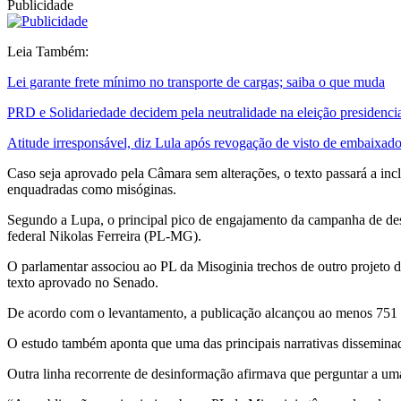
Publicidade
Leia Também:
Lei garante frete mínimo no transporte de cargas; saiba o que muda
PRD e Solidariedade decidem pela neutralidade na eleição presidenci
Atitude irresponsável, diz Lula após revogação de visto de embaixad
Caso seja aprovado pela Câmara sem alterações, o texto passará a inc
enquadradas como misóginas.
Segundo a Lupa, o principal pico de engajamento da campanha de de
federal Nikolas Ferreira (PL-MG).
O parlamentar associou ao PL da Misoginia trechos de outro projeto d
texto aprovado no Senado.
De acordo com o levantamento, a publicação alcançou ao menos 751 mi
O estudo também aponta que uma das principais narrativas disseminadas 
Outra linha recorrente de desinformação afirmava que perguntar a um