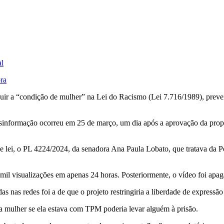
al
ora
luir a “condição de mulher” na Lei do Racismo (Lei 7.716/1989), preven
sinformação ocorreu em 25 de março, um dia após a aprovação da prop
e lei, o PL 4224/2024, da senadora Ana Paula Lobato, que tratava da P
l visualizações em apenas 24 horas. Posteriormente, o vídeo foi apaga
nas redes foi a de que o projeto restringiria a liberdade de expressão e
a mulher se ela estava com TPM poderia levar alguém à prisão.