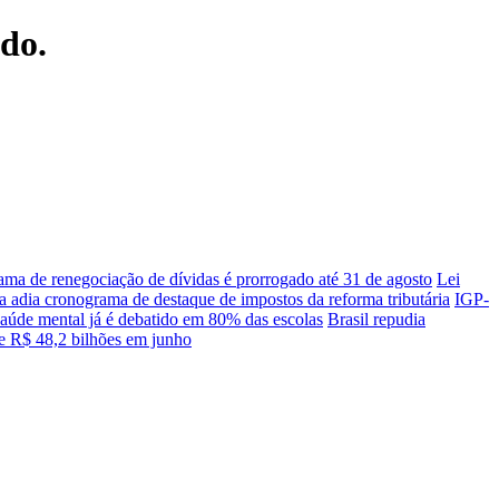
ndo.
ama de renegociação de dívidas é prorrogado até 31 de agosto
Lei
a adia cronograma de destaque de impostos da reforma tributária
IGP-
saúde mental já é debatido em 80% das escolas
Brasil repudia
de R$ 48,2 bilhões em junho