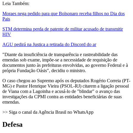
Leia Também:
Moraes nega pedido para que Bolsonaro receba filhos no Dia dos
Pais
STM determina perda de patente de militar acusado de transmitir
HIV
AGU pedirá na Justiça a retirada do Discord do ar
"Diante da insuficiência de transparência e rastreabilidade das
emendas sob exame, impõe-se a necessidade de requisição de
documentos junto às prefeituras envolvidas, ao governo Federal e à
própria Fundação Oásis", decidiu o ministro.
O caso chegou ao Supremo após os deputados Rogério Correia (PT-
MG) e Pastor Henrique Vieira (PSOL-RJ) citarem a ligação pessoal
de Viana com a Lagoinha e acusá-lo de "blindar" o avanço das
investigações da CPMI contra as entidades beneficiárias de suas
emendas.
>> Siga o canal da Agência Brasil no WhatsApp
Defesa