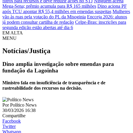
filtros para recursos e deve reduzir ações no STJ
Ninguém acerta
Mega-Sena; prêmio acumula para R$ 165 milhões
Dino aciona PF
após TCU apontar R$ 55,4 milhões em emendas suspeitas
Mulheres
vão às ruas pela votação do PL da Misoginia
Encceja 2026: alunos
já podem consultar cartilha de redação
Celpe-Bras: inscrições para
segunda edição estão abertas até dia 6
EM ALTA
MENU
Notícias/Justiça
Dino amplia investigação sobre emendas para
fundação da Lagoinha
Ministro fala em insuficiência de transparência e de
rastreabilidade dos recursos na decisão.
Por
Político News
30/03/2026 16:38
Compartilhe
Facebook
Twitter
Whatsapp