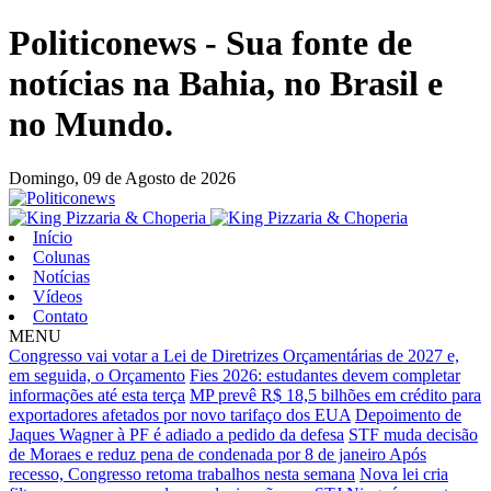
Politiconews - Sua fonte de
notícias na Bahia, no Brasil e
no Mundo.
Domingo,
09 de Agosto de 2026
Início
Colunas
Notícias
Vídeos
Contato
MENU
Congresso vai votar a Lei de Diretrizes Orçamentárias de 2027 e,
em seguida, o Orçamento
Fies 2026: estudantes devem completar
informações até esta terça
MP prevê R$ 18,5 bilhões em crédito para
exportadores afetados por novo tarifaço dos EUA
Depoimento de
Jaques Wagner à PF é adiado a pedido da defesa
STF muda decisão
de Moraes e reduz pena de condenada por 8 de janeiro
Após
recesso, Congresso retoma trabalhos nesta semana
Nova lei cria