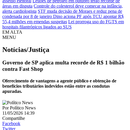
assédio eleitoral
Leilões de petróleo em outubro terão recorde de
áreas em disputa
Controle do colesterol deve começar na infância,
alerta cardiologista
STF muda decisão de Moraes e reduz pena de
condenada por 8 de janeiro
Dino aciona PF após TCU apontar R$
55,4 milhões em emendas suspeitas
Lei prorroga uso do FGTS em
hospitais filantrópicos ligados ao SUS
EM ALTA
MENU
Notícias/Justiça
Governo de SP aplica multa recorde de R$ 1 bilhão
contra Fast Shop
Oferecimento de vantagens a agente público e obtenção de
benefícios tributários indevidos estão entre as condutas
apuradas.
Por
Político News
11/05/2026 14:39
Compartilhe
Facebook
Twitter