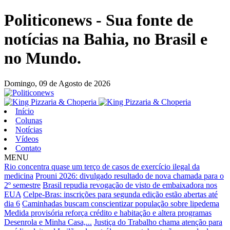
Politiconews - Sua fonte de
notícias na Bahia, no Brasil e
no Mundo.
Domingo,
09 de Agosto de 2026
Início
Colunas
Notícias
Vídeos
Contato
MENU
Rio concentra quase um terço de casos de exercício ilegal da
medicina
Prouni 2026: divulgado resultado de nova chamada para o
2º semestre
Brasil repudia revogação de visto de embaixadora nos
EUA
Celpe-Bras: inscrições para segunda edição estão abertas até
dia 6
Caminhadas buscam conscientizar população sobre lipedema
Medida provisória reforça crédito e habitação e altera programas
Desenrola e Minha Casa,...
Justiça do Trabalho chama atenção para