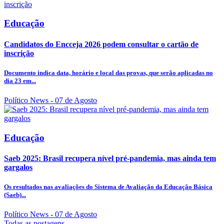
Educação
Candidatos do Encceja 2026 podem consultar o cartão de
inscrição
Documento indica data, horário e local das provas, que serão aplicadas no
dia 23 em...
Político News
- 07 de Agosto
Educação
Saeb 2025: Brasil recupera nível pré-pandemia, mas ainda tem
gargalos
Os resultados nas avaliações do Sistema de Avaliação da Educação Básica
(Saeb)...
Político News
- 07 de Agosto
Todas as postagens