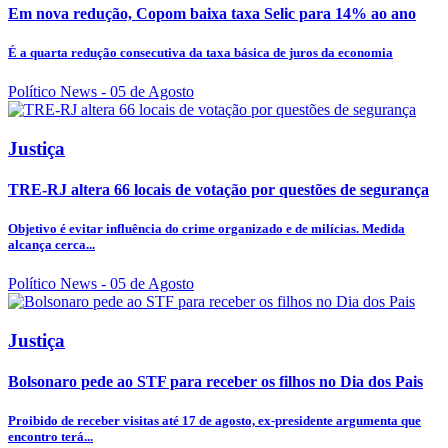
Em nova redução, Copom baixa taxa Selic para 14% ao ano
É a quarta redução consecutiva da taxa básica de juros da economia
Político News
- 05 de Agosto
Justiça
TRE-RJ altera 66 locais de votação por questões de segurança
Objetivo é evitar influência do crime organizado e de milícias. Medida
alcança cerca...
Político News
- 05 de Agosto
Justiça
Bolsonaro pede ao STF para receber os filhos no Dia dos Pais
Proibido de receber visitas até 17 de agosto, ex-presidente argumenta que
encontro terá...