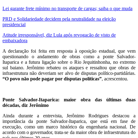
Lei garante frete mínimo no transporte de cargas; saiba o que muda
PRD e Solidariedade decidem pela neutralidade na eleição
presidencial
Atitude irresponsável, diz Lula após revogação de visto de
embaixadora
A declaração foi feita em resposta à oposição estadual, que vem
questionando o andamento de obras como a ponte Salvador-
Itaparica e a futura ligação sobre o Rio Jequitinhonha, no extremo
sul baiano. Jerônimo rebateu os ataques e ressaltou que obras de
infraestrutura não deveriam ser alvo de disputas político-partidárias.
“O povo não pode pagar por disputas políticas”
, acrescentou.
Ponte Salvador-Itaparica: maior obra das últimas duas
décadas, diz Jerônimo
Ainda durante a entrevista, Jerônimo Rodrigues destacou a
importância da ponte Salvador-Itaparica, que está em fase de
execução, como um marco histórico da engenharia nacional. De
acordo com o governador, trata-se da maior obra de infraestrutura do
país nos últimos 20 anos.