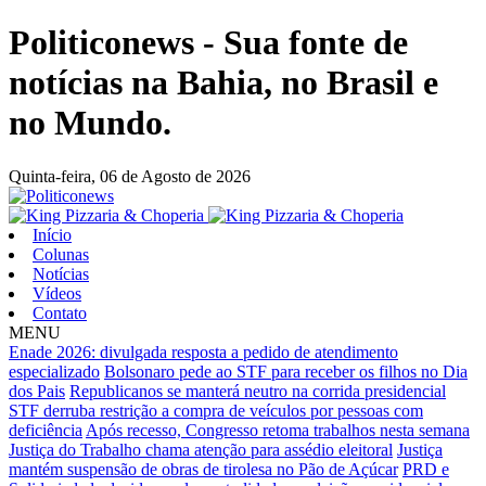
Politiconews - Sua fonte de
notícias na Bahia, no Brasil e
no Mundo.
Quinta-feira,
06 de Agosto de 2026
Início
Colunas
Notícias
Vídeos
Contato
MENU
Enade 2026: divulgada resposta a pedido de atendimento
especializado
Bolsonaro pede ao STF para receber os filhos no Dia
dos Pais
Republicanos se manterá neutro na corrida presidencial
STF derruba restrição a compra de veículos por pessoas com
deficiência
Após recesso, Congresso retoma trabalhos nesta semana
Justiça do Trabalho chama atenção para assédio eleitoral
Justiça
mantém suspensão de obras de tirolesa no Pão de Açúcar
PRD e