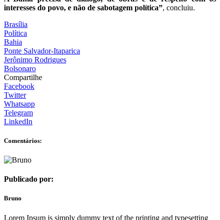
interesses do povo, e não de sabotagem política”
, concluiu.
Brasília
Política
Bahia
Ponte Salvador-Itaparica
Jerônimo Rodrigues
Bolsonaro
Compartilhe
Facebook
Twitter
Whatsapp
Telegram
LinkedIn
Comentários:
Publicado por:
Bruno
Lorem Ipsum is simply dummy text of the printing and typesetting