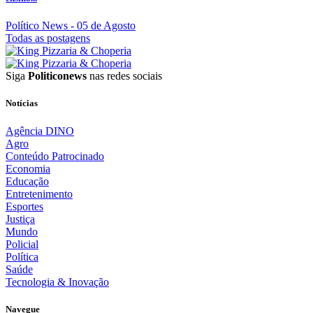
Político News
- 05 de Agosto
Todas as postagens
Siga
Politiconews
nas redes sociais
Notícias
Agência DINO
Agro
Conteúdo Patrocinado
Economia
Educação
Entretenimento
Esportes
Justiça
Mundo
Policial
Política
Saúde
Tecnologia & Inovação
Navegue