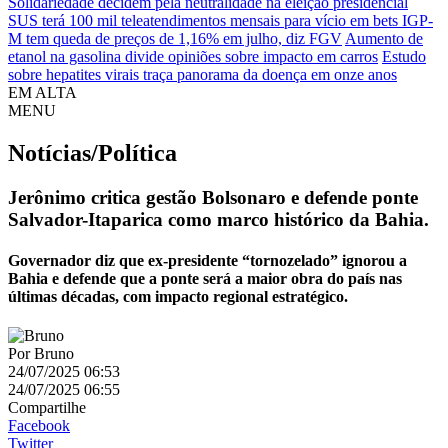
Solidariedade decidem pela neutralidade na eleição presidencial
SUS terá 100 mil teleatendimentos mensais para vício em bets
IGP-
M tem queda de preços de 1,16% em julho, diz FGV
Aumento de
etanol na gasolina divide opiniões sobre impacto em carros
Estudo
sobre hepatites virais traça panorama da doença em onze anos
EM ALTA
MENU
Notícias/Política
Jerônimo critica gestão Bolsonaro e defende ponte
Salvador-Itaparica como marco histórico da Bahia.
Governador diz que ex-presidente “tornozelado” ignorou a
Bahia e defende que a ponte será a maior obra do país nas
últimas décadas, com impacto regional estratégico.
Por
Bruno
24/07/2025 06:53
24/07/2025 06:55
Compartilhe
Facebook
Twitter