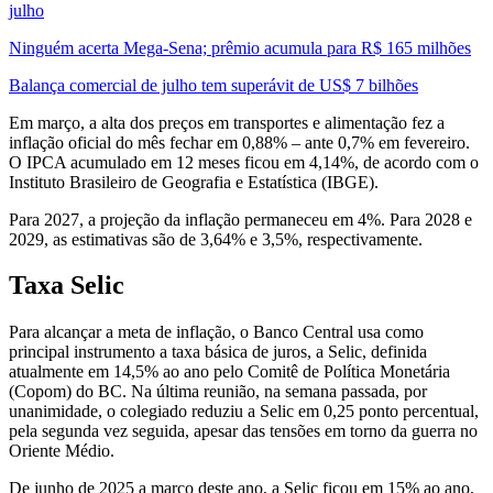
julho
Ninguém acerta Mega-Sena; prêmio acumula para R$ 165 milhões
Balança comercial de julho tem superávit de US$ 7 bilhões
Em março, a alta dos preços em transportes e alimentação fez a
inflação oficial do mês fechar em 0,88% – ante 0,7% em fevereiro.
O IPCA acumulado em 12 meses ficou em 4,14%, de acordo com o
Instituto Brasileiro de Geografia e Estatística (IBGE).
Para 2027, a projeção da inflação permaneceu em 4%. Para 2028 e
2029, as estimativas são de 3,64% e 3,5%, respectivamente.
Taxa Selic
Para alcançar a meta de inflação, o Banco Central usa como
principal instrumento a taxa básica de juros, a Selic, definida
atualmente em 14,5% ao ano pelo Comitê de Política Monetária
(Copom) do BC. Na última reunião, na semana passada, por
unanimidade, o colegiado reduziu a Selic em 0,25 ponto percentual,
pela segunda vez seguida, apesar das tensões em torno da guerra no
Oriente Médio.
De junho de 2025 a março deste ano, a Selic ficou em 15% ao ano,