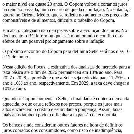
o maior nível em quase 20 anos. O Copom voltou a cortar os juros
na reunião passada, num cenário de queda da inflação. No entanto, a
guerra no Oriente Médio, que se refletiu no aumento dos preços de
combustíveis e de alimentos, dificulta o trabalho do Copom.
Em ata, o colegiado não deu pistas sobre a evolução dos juros. No
documento o BC informou que está monitorando o conflito e os
efeitos de um possível prolongamento sobre a inflação.
O próximo encontro do Copom para definir a Selic será nos dias 16
e 17 de junho.
Nesta edição do Focus, a estimativa dos analistas de mercado para a
taxa básica até o fim de 2026 permaneceu em 13% ao ano. Para
2027 e 2028, a previsão é que a Selic seja reduzida para 11,25% ao
ano e 10% ao ano, respectivamente. Em 2029, a taxa deve chegar a
10% ao ano.
Quando o Copom aumenta a Selic, a finalidade é conter a demanda
aquecida, o que causa reflexos nos preços, porque os juros mais
altos encarecem o crédito e estimulam a poupança. Assim, taxas
mais altas também podem dificultar a expansão da economia.
Os bancos ainda consideram outros fatores na hora de definir os
juros cobrados dos consumidores, como risco de inadimplência,