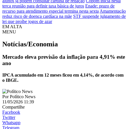
alunos já podem consultar cartilha de redação
Copom inicia nesta
terça reunião para definir taxa básica de juros
Enade: prazo de
recurso para atendimento especial termina nesta sexta
Amamentação
reduz risco de doença cardíaca na mãe
STF suspende julgamento de
lei que proíbe jogos de azar
EM ALTA
MENU
Notícias/Economia
Mercado eleva previsão da inflação para 4,91% este
ano
IPCA acumulado em 12 meses ficou em 4,14%, de acordo com
o IBGE.
Por
Político News
11/05/2026 11:39
Compartilhe
Facebook
Twitter
Whatsapp
Telegram