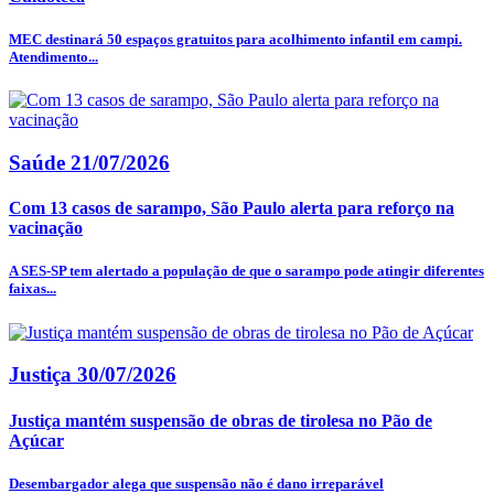
MEC destinará 50 espaços gratuitos para acolhimento infantil em campi.
Atendimento...
Saúde
21/07/2026
Com 13 casos de sarampo, São Paulo alerta para reforço na
vacinação
A SES-SP tem alertado a população de que o sarampo pode atingir diferentes
faixas...
Justiça
30/07/2026
Justiça mantém suspensão de obras de tirolesa no Pão de
Açúcar
Desembargador alega que suspensão não é dano irreparável