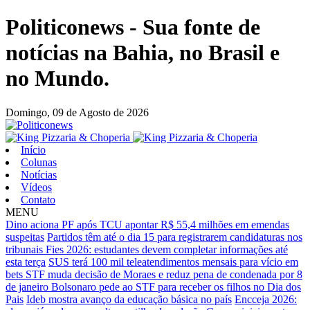
Politiconews - Sua fonte de
notícias na Bahia, no Brasil e
no Mundo.
Domingo,
09 de Agosto de 2026
Início
Colunas
Notícias
Vídeos
Contato
MENU
Dino aciona PF após TCU apontar R$ 55,4 milhões em emendas
suspeitas
Partidos têm até o dia 15 para registrarem candidaturas nos
tribunais
Fies 2026: estudantes devem completar informações até
esta terça
SUS terá 100 mil teleatendimentos mensais para vício em
bets
STF muda decisão de Moraes e reduz pena de condenada por 8
de janeiro
Bolsonaro pede ao STF para receber os filhos no Dia dos
Pais
Ideb mostra avanço da educação básica no país
Encceja 2026: