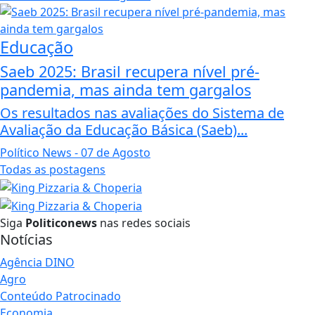
Educação
Saeb 2025: Brasil recupera nível pré-
pandemia, mas ainda tem gargalos
Os resultados nas avaliações do Sistema de
Avaliação da Educação Básica (Saeb)...
Político News
- 07 de Agosto
Todas as postagens
Siga
Politiconews
nas redes sociais
Notícias
Agência DINO
Agro
Conteúdo Patrocinado
Economia