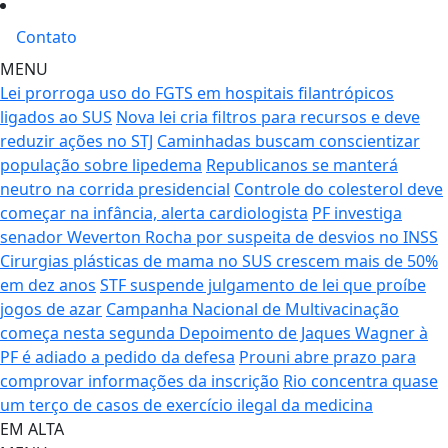
Contato
MENU
Lei prorroga uso do FGTS em hospitais filantrópicos
ligados ao SUS
Nova lei cria filtros para recursos e deve
reduzir ações no STJ
Caminhadas buscam conscientizar
população sobre lipedema
Republicanos se manterá
neutro na corrida presidencial
Controle do colesterol deve
começar na infância, alerta cardiologista
PF investiga
senador Weverton Rocha por suspeita de desvios no INSS
Cirurgias plásticas de mama no SUS crescem mais de 50%
em dez anos
STF suspende julgamento de lei que proíbe
jogos de azar
Campanha Nacional de Multivacinação
começa nesta segunda
Depoimento de Jaques Wagner à
PF é adiado a pedido da defesa
Prouni abre prazo para
comprovar informações da inscrição
Rio concentra quase
um terço de casos de exercício ilegal da medicina
EM ALTA