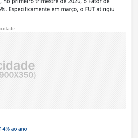
no primeiro trimestre de 2026, o Fator de
 95%. Especificamente em março, o FUT atingiu
icidade
 14% ao ano