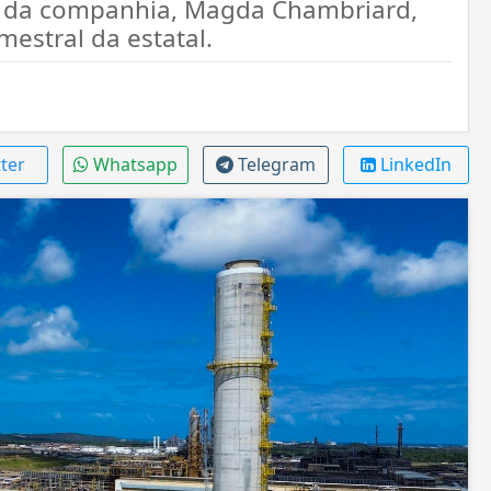
e da companhia, Magda Chambriard,
estral da estatal.
ter
Whatsapp
Telegram
LinkedIn