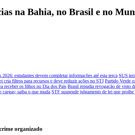
cias na Bahia, no Brasil e no Mu
s 2026: estudantes devem completar informações até esta terça
SUS terá
i cria filtros para recursos e deve reduzir ações no STJ
Partido Verde of
 receber os filhos no Dia dos Pais
Brasil repudia revogação de visto
de cargas; saiba o que muda
STF suspende julgamento de lei que proíbe 
 crime organizado