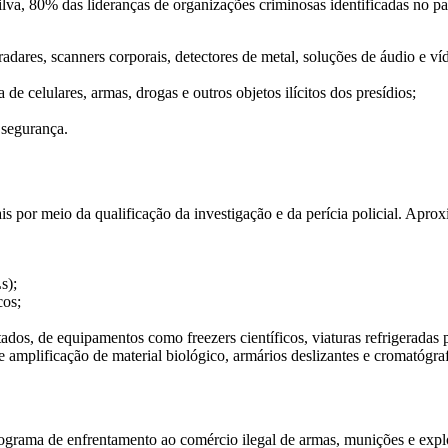
ilva, 80% das lideranças de organizações criminosas identificadas no p
rradares, scanners corporais, detectores de metal, soluções de áudio e ví
 de celulares, armas, drogas e outros objetos ilícitos dos presídios;
 segurança.
ais por meio da qualificação da investigação e da perícia policial. Apr
s);
cos;
stados, de equipamentos como freezers científicos, viaturas refrigeradas
 amplificação de material biológico, armários deslizantes e cromatógra
grama de enfrentamento ao comércio ilegal de armas, munições e explos