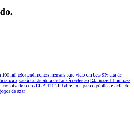
ndo.
 100 mil teleatendimentos mensais para vício em bets
SP: alta de
icializa apoio à candidatura de Lula à reeleição
RJ: quase 13 milhões
 de embaixadora nos EUA
TRE-RJ abre urna para o público e defende
jogos de azar