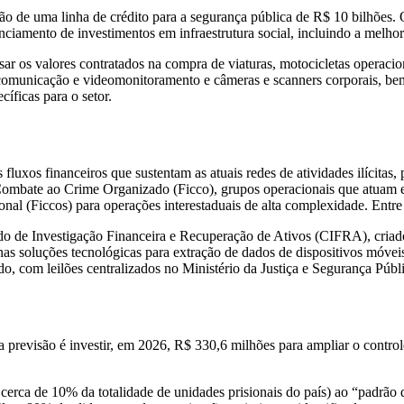
ão de uma linha de crédito para a segurança pública de R$ 10 bilhões.
ciamento de investimentos em infraestrutura social, incluindo a melhor
sar os valores contratados na compra de viaturas, motocicletas operaci
comunicação e videomonitoramento e câmeras e scanners corporais, bem
íficas para o setor.
luxos financeiros que sustentam as atuais redes de atividades ilícitas,
e Combate ao Crime Organizado (Ficco), grupos operacionais que atuam e
onal (Ficcos) para operações interestaduais de alta complexidade. Entre 
rado de Investigação Financeira e Recuperação de Ativos (CIFRA), cria
as soluções tecnológicas para extração de dados de dispositivos móveis
o, com leilões centralizados no Ministério da Justiça e Segurança Públi
 a previsão é investir, em 2026, R$ 330,6 milhões para ampliar o contro
 cerca de 10% da totalidade de unidades prisionais do país) ao “padrã