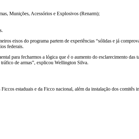
rmas, Munições, Acessórios e Explosivos (Renarm);
s.
imeiros eixos do programa partem de experiências “sólidas e já compro
os federais.
ntal para fecharmos a lógica que é o aumento do esclarecimento das tax
tráfico de armas”, explicou Wellington Silva.
iccos estaduais e da Ficco nacional, além da instalação dos comitês in