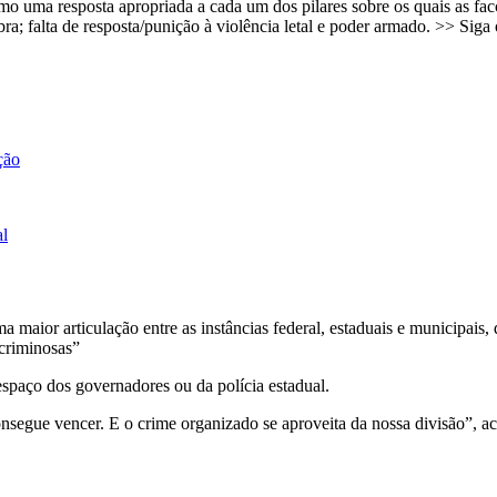
o uma resposta apropriada a cada um dos pilares sobre os quais as fac
bra; falta de resposta/punição à violência letal e poder armado. >> S
ção
al
maior articulação entre as instâncias federal, estaduais e municipais, 
criminosas”
espaço dos governadores ou da polícia estadual.
onsegue vencer. E o crime organizado se aproveita da nossa divisão”, a