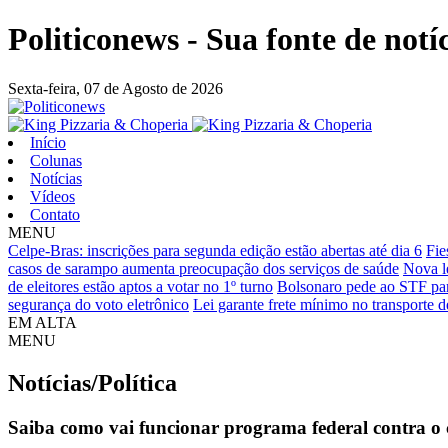
Politiconews - Sua fonte de notí
Sexta-feira,
07 de Agosto de 2026
Início
Colunas
Notícias
Vídeos
Contato
MENU
Celpe-Bras: inscrições para segunda edição estão abertas até dia 6
Fie
casos de sarampo aumenta preocupação dos serviços de saúde
Nova le
de eleitores estão aptos a votar no 1º turno
Bolsonaro pede ao STF para
segurança do voto eletrônico
Lei garante frete mínimo no transporte 
EM ALTA
MENU
Notícias/Política
Saiba como vai funcionar programa federal contra o