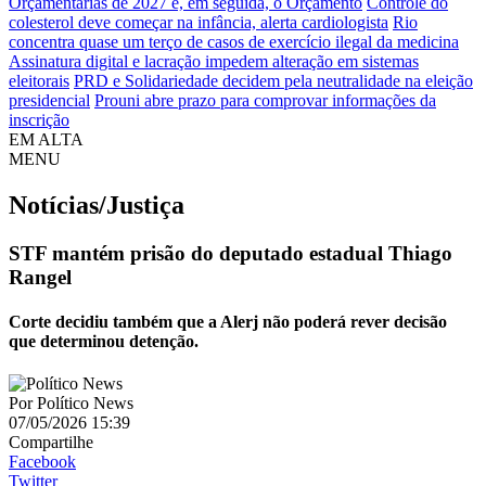
Orçamentárias de 2027 e, em seguida, o Orçamento
Controle do
colesterol deve começar na infância, alerta cardiologista
Rio
concentra quase um terço de casos de exercício ilegal da medicina
Assinatura digital e lacração impedem alteração em sistemas
eleitorais
PRD e Solidariedade decidem pela neutralidade na eleição
presidencial
Prouni abre prazo para comprovar informações da
inscrição
EM ALTA
MENU
Notícias/Justiça
STF mantém prisão do deputado estadual Thiago
Rangel
Corte decidiu também que a Alerj não poderá rever decisão
que determinou detenção.
Por
Político News
07/05/2026 15:39
Compartilhe
Facebook
Twitter