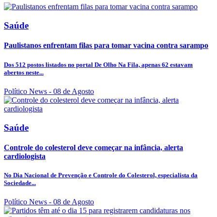
Saúde
Paulistanos enfrentam filas para tomar vacina contra sarampo
Dos 512 postos listados no portal De Olho Na Fila, apenas 62 estavam
abertos neste...
Político News
- 08 de Agosto
Saúde
Controle do colesterol deve começar na infância, alerta
cardiologista
No Dia Nacional de Prevenção e Controle do Colesterol, especialista da
Sociedade...
Político News
- 08 de Agosto