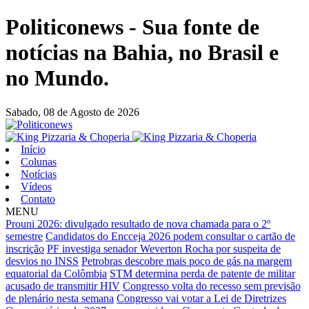
Politiconews - Sua fonte de
notícias na Bahia, no Brasil e
no Mundo.
Sabado,
08 de Agosto de 2026
Início
Colunas
Notícias
Vídeos
Contato
MENU
Prouni 2026: divulgado resultado de nova chamada para o 2º
semestre
Candidatos do Encceja 2026 podem consultar o cartão de
inscrição
PF investiga senador Weverton Rocha por suspeita de
desvios no INSS
Petrobras descobre mais poço de gás na margem
equatorial da Colômbia
STM determina perda de patente de militar
acusado de transmitir HIV
Congresso volta do recesso sem previsão
de plenário nesta semana
Congresso vai votar a Lei de Diretrizes