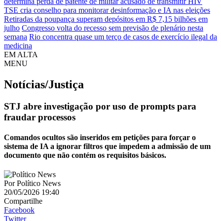
determina perda de patente de militar acusado de transmitir HIV
TSE cria conselho para monitorar desinformação e IA nas eleições
Retiradas da poupança superam depósitos em R$ 7,15 bilhões em
julho
Congresso volta do recesso sem previsão de plenário nesta
semana
Rio concentra quase um terço de casos de exercício ilegal da
medicina
EM ALTA
MENU
Notícias/Justiça
STJ abre investigação por uso de prompts para
fraudar processos
Comandos ocultos são inseridos em petições para forçar o
sistema de IA a ignorar filtros que impedem a admissão de um
documento que não contém os requisitos básicos.
Por
Político News
20/05/2026 19:40
Compartilhe
Facebook
Twitter