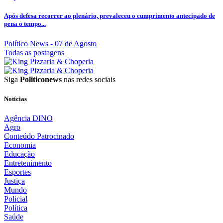
Após defesa recorrer ao plenário, prevaleceu o cumprimento antecipado de
pena o tempo...
Político News
- 07 de Agosto
Todas as postagens
Siga
Politiconews
nas redes sociais
Notícias
Agência DINO
Agro
Conteúdo Patrocinado
Economia
Educação
Entretenimento
Esportes
Justiça
Mundo
Policial
Política
Saúde