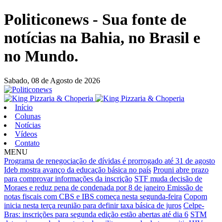
Politiconews - Sua fonte de
notícias na Bahia, no Brasil e
no Mundo.
Sabado,
08 de Agosto de 2026
Início
Colunas
Notícias
Vídeos
Contato
MENU
Programa de renegociação de dívidas é prorrogado até 31 de agosto
Ideb mostra avanço da educação básica no país
Prouni abre prazo
para comprovar informações da inscrição
STF muda decisão de
Moraes e reduz pena de condenada por 8 de janeiro
Emissão de
notas fiscais com CBS e IBS começa nesta segunda-feira
Copom
inicia nesta terça reunião para definir taxa básica de juros
Celpe-
Bras: inscrições para segunda edição estão abertas até dia 6
STM