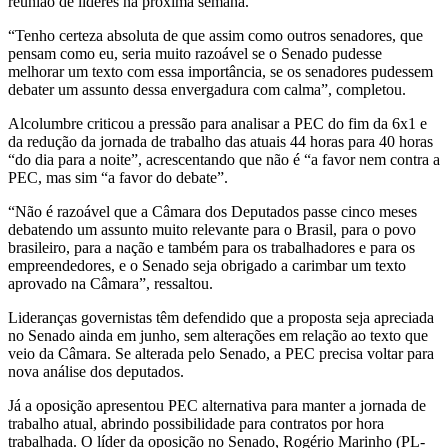
reunião de líderes na próxima semana.
“Tenho certeza absoluta de que assim como outros senadores, que
pensam como eu, seria muito razoável se o Senado pudesse
melhorar um texto com essa importância, se os senadores pudessem
debater um assunto dessa envergadura com calma”, completou.
Alcolumbre criticou a pressão para analisar a PEC do fim da 6x1 e
da redução da jornada de trabalho das atuais 44 horas para 40 horas
“do dia para a noite”, acrescentando que não é “a favor nem contra a
PEC, mas sim “a favor do debate”.
“Não é razoável que a Câmara dos Deputados passe cinco meses
debatendo um assunto muito relevante para o Brasil, para o povo
brasileiro, para a nação e também para os trabalhadores e para os
empreendedores, e o Senado seja obrigado a carimbar um texto
aprovado na Câmara”, ressaltou.
Lideranças governistas têm defendido que a proposta seja apreciada
no Senado ainda em junho, sem alterações em relação ao texto que
veio da Câmara. Se alterada pelo Senado, a PEC precisa voltar para
nova análise dos deputados.
Já a oposição apresentou PEC alternativa para manter a jornada de
trabalho atual, abrindo possibilidade para contratos por hora
trabalhada. O líder da oposição no Senado, Rogério Marinho (PL-