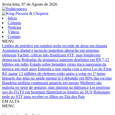
Sexta-feira,
07 de Agosto de 2026
Início
Colunas
Notícias
Vídeos
Contato
MENU
Leilões de petróleo em outubro terão recorde de áreas em disputa
Assinatura digital e lacração impedem alteração em sistemas
eleitorais
Fachin: críticas não fragilizam STF, mas fortalecem
democracia
Retiradas da poupança superam depósitos em R$ 7,15
bilhões em julho
Estudo sobre hepatites virais traça panorama da
doença em onze anos
Entenda o que muda com a nova Lei do Frete
RJ: quase 13 milhões de eleitores estão aptos a votar no 1º turno
Impacto das telas na saúde mental já é debatido em 80% das escolas
Bandeira tarifária continuará amarela em agosto
Mulheres são
maioria no setor de seguros, mas minoria na liderança
Lei prorroga
uso do FGTS em hospitais filantrópicos ligados ao SUS
Bolsonaro
pede ao STF para receber os filhos no Dia dos Pais
EM ALTA
MENU