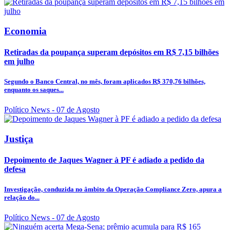
Economia
Retiradas da poupança superam depósitos em R$ 7,15 bilhões
em julho
Segundo o Banco Central, no mês, foram aplicados R$ 370,76 bilhões,
enquanto os saques...
Político News
- 07 de Agosto
Justiça
Depoimento de Jaques Wagner à PF é adiado a pedido da
defesa
Investigação, conduzida no âmbito da Operação Compliance Zero, apura a
relação do...
Político News
- 07 de Agosto