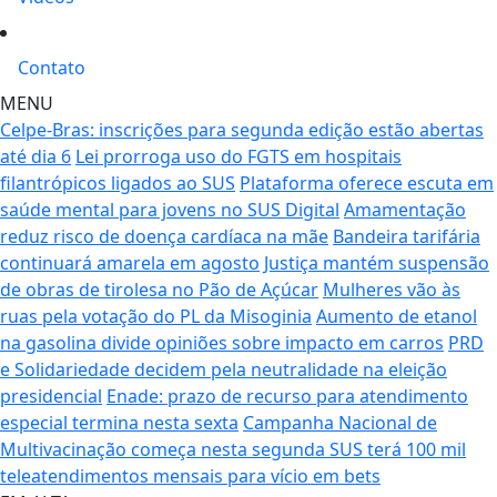
Contato
MENU
Celpe-Bras: inscrições para segunda edição estão abertas
até dia 6
Lei prorroga uso do FGTS em hospitais
filantrópicos ligados ao SUS
Plataforma oferece escuta em
saúde mental para jovens no SUS Digital
Amamentação
reduz risco de doença cardíaca na mãe
Bandeira tarifária
continuará amarela em agosto
Justiça mantém suspensão
de obras de tirolesa no Pão de Açúcar
Mulheres vão às
ruas pela votação do PL da Misoginia
Aumento de etanol
na gasolina divide opiniões sobre impacto em carros
PRD
e Solidariedade decidem pela neutralidade na eleição
presidencial
Enade: prazo de recurso para atendimento
especial termina nesta sexta
Campanha Nacional de
Multivacinação começa nesta segunda
SUS terá 100 mil
teleatendimentos mensais para vício em bets