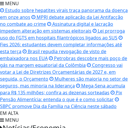
MENU
Estudo sobre hepatites virais traça panorama da doença
em onze anos
MPRJ debate aplicação da Lei Antifacção
no combate ao crime
Assinatura digital e lacração
impedem alteração em sistemas eleitorais
Lei prorroga
uso do FGTS em hospitais filantrópicos ligados ao SUS
Fies 2026: estudantes devem completar informações até
esta terça
Brasil repudia revogação de visto de
embaixadora nos EUA
Petrobras descobre mais poço de
gás na margem equatorial da Colômbia
Congresso vai
votar a Lei de Diretrizes Orçamentárias de 2027 e, em
seguida, o Orçamento
Mulheres são maioria no setor de
seguros, mas minoria na liderança
Mega-Sena acumula
para R$ 135 milhões; confira as dezenas sorteadas
Pix
Pensão Alimentícia: entenda o que é e como solicitar
SBPC promove Dia da Família na Ciência neste sábado
EM ALTA
MENU
Notícias/Economia