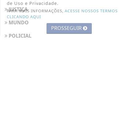
de Uso e Privacidade.
JUSTIÇA
PARA MAIS INFORMAÇÕES,
ACESSE NOSSOS TERMOS
CLICANDO AQUI
MUNDO
PROSSEGUIR
POLICIAL
POLÍTICA
SAÚDE
TECNOLOGIA & INOVAÇÃO
NAVEGUE
CONTATO
TERMOS DE USO E PRIVACIDADE
SOBRE