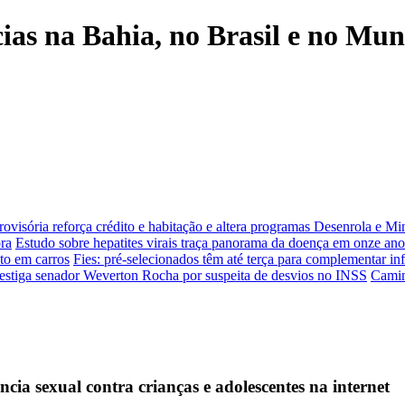
cias na Bahia, no Brasil e no Mu
ovisória reforça crédito e habitação e altera programas Desenrola e Mi
ora
Estudo sobre hepatites virais traça panorama da doença em onze ano
to em carros
Fies: pré-selecionados têm até terça para complementar i
estiga senador Weverton Rocha por suspeita de desvios no INSS
Camin
a sexual contra crianças e adolescentes na internet