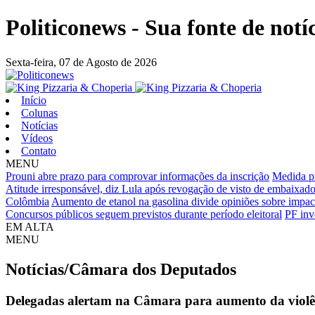
Politiconews - Sua fonte de notí
Sexta-feira,
07 de Agosto de 2026
Início
Colunas
Notícias
Vídeos
Contato
MENU
Prouni abre prazo para comprovar informações da inscrição
Medida pr
Atitude irresponsável, diz Lula após revogação de visto de embaixad
Colômbia
Aumento de etanol na gasolina divide opiniões sobre impac
Concursos públicos seguem previstos durante período eleitoral
PF inv
EM ALTA
MENU
Notícias/Câmara dos Deputados
Delegadas alertam na Câmara para aumento da violênci