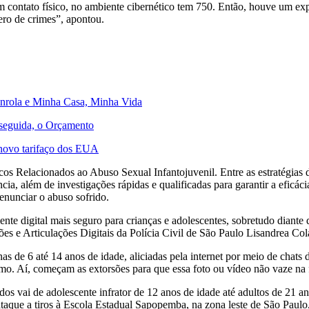
com contato físico, no ambiente cibernético tem 750. Então, houve um e
ero de crimes”, apontou.
senrola e Minha Casa, Minha Vida
 seguida, o Orçamento
 novo tarifaço dos EUA
s Relacionados ao Abuso Sexual Infantojuvenil. Entre as estratégias da
a, além de investigações rápidas e qualificadas para garantir a eficáci
enunciar o abuso sofrido.
iente digital mais seguro para crianças e adolescentes, sobretudo dian
es e Articulações Digitais da Polícia Civil de São Paulo Lisandrea Col
s de 6 até 14 anos de idade, aliciadas pela internet por meio de chats de
mo. Aí, começam as extorsões para que essa foto ou vídeo não vaze na fa
ados vai de adolescente infrator de 12 anos de idade até adultos de 21
aque a tiros à Escola Estadual Sapopemba, na zona leste de São Paulo,