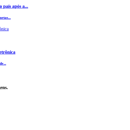
 país após a...
etas...
etrônica
e...
ens.