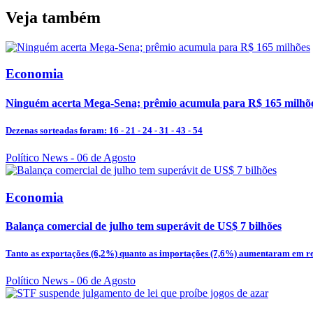
Veja também
Economia
Ninguém acerta Mega-Sena; prêmio acumula para R$ 165 milhõ
Dezenas sorteadas foram: 16 - 21 - 24 - 31 - 43 - 54
Político News
- 06 de Agosto
Economia
Balança comercial de julho tem superávit de US$ 7 bilhões
Tanto as exportações (6,2%) quanto as importações (7,6%) aumentaram em rel
Político News
- 06 de Agosto