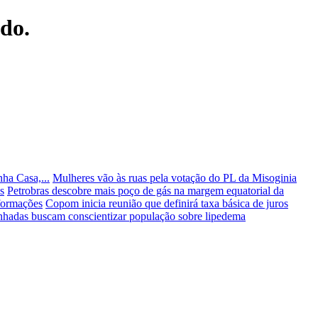
ndo.
nha Casa,...
Mulheres vão às ruas pela votação do PL da Misoginia
s
Petrobras descobre mais poço de gás na margem equatorial da
nformações
Copom inicia reunião que definirá taxa básica de juros
hadas buscam conscientizar população sobre lipedema