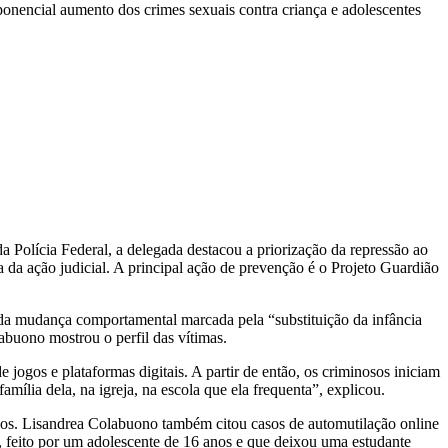
xponencial aumento dos crimes sexuais contra criança e adolescentes
 Polícia Federal, a delegada destacou a priorização da repressão ao
a da ação judicial. A principal ação de prevenção é o Projeto Guardião
te da mudança comportamental marcada pela “substituição da infância
abuono mostrou o perfil das vítimas.
 jogos e plataformas digitais. A partir de então, os criminosos iniciam
mília dela, na igreja, na escola que ela frequenta”, explicou.
 anos. Lisandrea Colabuono também citou casos de automutilação online
 feito por um adolescente de 16 anos e que deixou uma estudante