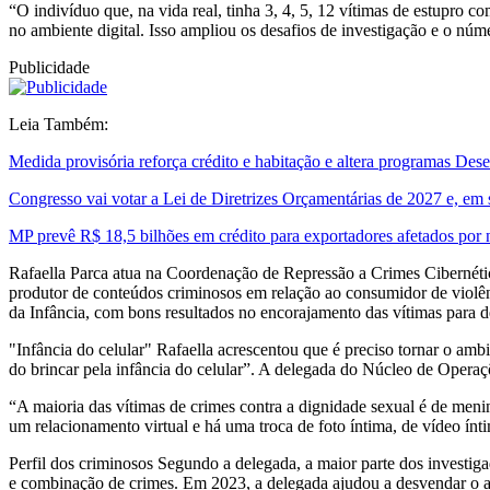
“O indivíduo que, na vida real, tinha 3, 4, 5, 12 vítimas de estupro 
no ambiente digital. Isso ampliou os desafios de investigação e o núm
Publicidade
Leia Também:
Medida provisória reforça crédito e habitação e altera programas De
Congresso vai votar a Lei de Diretrizes Orçamentárias de 2027 e, em
MP prevê R$ 18,5 bilhões em crédito para exportadores afetados por
Rafaella Parca atua na Coordenação de Repressão a Crimes Cibernético
produtor de conteúdos criminosos em relação ao consumidor de violênci
da Infância, com bons resultados no encorajamento das vítimas para d
"Infância do celular" Rafaella acrescentou que é preciso tornar o amb
do brincar pela infância do celular”. A delegada do Núcleo de Operaçõ
“A maioria das vítimas de crimes contra a dignidade sexual é de menina
um relacionamento virtual e há uma troca de foto íntima, de vídeo ínti
Perfil dos criminosos Segundo a delegada, a maior parte dos investig
e combinação de crimes. Em 2023, a delegada ajudou a desvendar o at