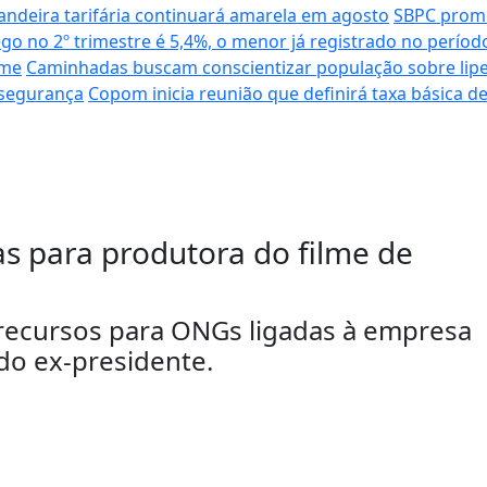
andeira tarifária continuará amarela em agosto
SBPC promo
o no 2º trimestre é 5,4%, o menor já registrado no períod
ime
Caminhadas buscam conscientizar população sobre li
 segurança
Copom inicia reunião que definirá taxa básica de
s para produtora do filme de
recursos para ONGs ligadas à empresa
 do ex-presidente.