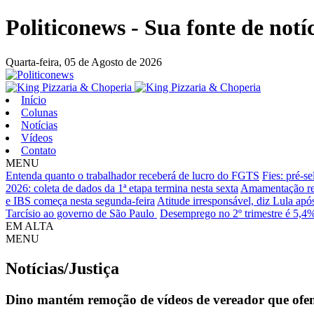
Politiconews - Sua fonte de notí
Quarta-feira,
05 de Agosto de 2026
Início
Colunas
Notícias
Vídeos
Contato
MENU
Entenda quanto o trabalhador receberá de lucro do FGTS
Fies: pré-s
2026: coleta de dados da 1ª etapa termina nesta sexta
Amamentação red
e IBS começa nesta segunda-feira
Atitude irresponsável, diz Lula ap
Tarcísio ao governo de São Paulo
Desemprego no 2º trimestre é 5,4%
EM ALTA
MENU
Notícias/Justiça
Dino mantém remoção de vídeos de vereador que ofe