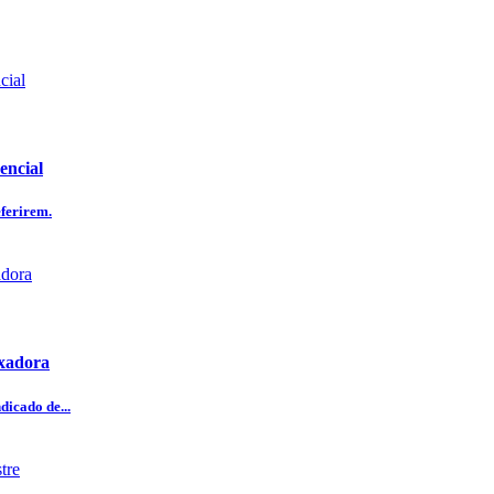
encial
eferirem.
ixadora
icado de...