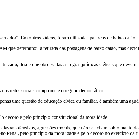
rnador”. Em outros vídeos, foram utilizadas palavras de baixo calão.
 que determinou a retirada das postagens de baixo calão, mas decidiu 
ilizado, desde que observadas as regras jurídicas e éticas que devem r
is nas redes sociais compromete o regime democrático.
é apenas uma questão de educação cívica ou familiar, é também uma agud
o decoro e pelo princípio constitucional da moralidade.
palavras ofensivas, agressões morais, que não se acham sob o manto do l
eito Penal, pelo princípio da moralidade e pelo decoro no exercício da 