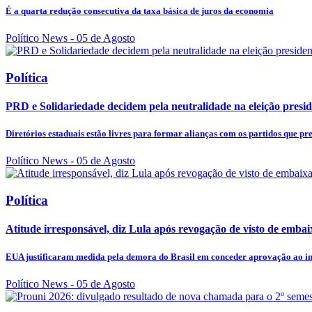
É a quarta redução consecutiva da taxa básica de juros da economia
Político News
- 05 de Agosto
Política
PRD e Solidariedade decidem pela neutralidade na eleição presid
Diretórios estaduais estão livres para formar alianças com os partidos que pr
Político News
- 05 de Agosto
Política
Atitude irresponsável, diz Lula após revogação de visto de emba
EUA justificaram medida pela demora do Brasil em conceder aprovação ao ind
Político News
- 05 de Agosto