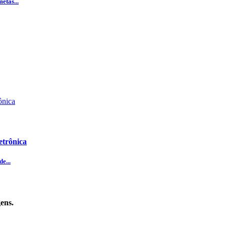
etas...
etrônica
e...
ens.