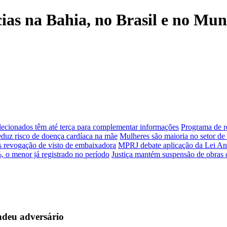
cias na Bahia, no Brasil e no Mu
elecionados têm até terça para complementar informações
Programa de r
uz risco de doença cardíaca na mãe
Mulheres são maioria no setor de
ós revogação de visto de embaixadora
MPRJ debate aplicação da Lei An
, o menor já registrado no período
Justiça mantém suspensão de obras 
ndeu adversário