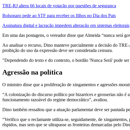
TRE-RJ altera 66 locais de votação por questões de segurança
Bolsonaro pede ao STF para receber os filhos no Dia dos Pais
Assinatura digital e lacração impedem alteração em sistemas eleitorais
Em uma das postagens, o vereador disse que Almeida “nunca será gove
Ao analisar o recurso, Dino manteve parcialmente a decisão do TRE-AM
proibição do uso da expressão deve ser considerada censura.
"Dependendo do texto e do contexto, o bordão 'Nunca Será' pode ser ut
Agressão na política
O ministro disse que a proliferação de xingamentos e agressões mora
“A colonização do discurso político por bizarrices e grosserias não 
funcionamento razoável do regime democrático”, avaliou.
Dino também ressaltou que a atuação parlamentar deve ser pautada pel
“Verifico que o reclamante utiliza-se, seguidamente, de xingamentos, 
ríspidos, mas sem que se ultrapasse as fronteiras demarcadas pelo Dir