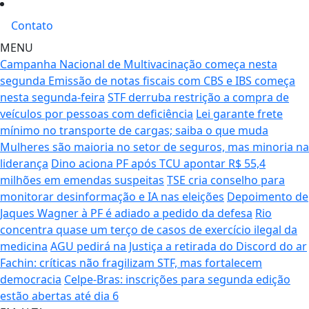
Contato
MENU
Campanha Nacional de Multivacinação começa nesta
segunda
Emissão de notas fiscais com CBS e IBS começa
nesta segunda-feira
STF derruba restrição a compra de
veículos por pessoas com deficiência
Lei garante frete
mínimo no transporte de cargas; saiba o que muda
Mulheres são maioria no setor de seguros, mas minoria na
liderança
Dino aciona PF após TCU apontar R$ 55,4
milhões em emendas suspeitas
TSE cria conselho para
monitorar desinformação e IA nas eleições
Depoimento de
Jaques Wagner à PF é adiado a pedido da defesa
Rio
concentra quase um terço de casos de exercício ilegal da
medicina
AGU pedirá na Justiça a retirada do Discord do ar
Fachin: críticas não fragilizam STF, mas fortalecem
democracia
Celpe-Bras: inscrições para segunda edição
estão abertas até dia 6