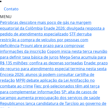
Contato
MENU
Petrobras descobre mais poço de gás na margem
equatorial da Colômbia
Enade 2026: divulgada resposta a
pedido de atendimento especializado
STF derruba
restrição a compra de veículos por pessoas com
deficiência
Prouni abre prazo para comprovar
informações da inscrição
Copom inicia nesta terça reunião
para definir taxa básica de juros
Mega-Sena acumula para
R$ 135 milhões; confira as dezenas sorteadas
Enade: prazo
de recurso para atendimento especial termina nesta sexta
Encceja 2026: alunos já podem consultar cartilha de
redação
MPRJ debate aplicação da Lei Antifacção no
combate ao crime
Fies: pré-selecionados têm até terça
para complementar informações
SP: alta de casos de
sarampo aumenta preocupação dos serviços de saúde
Republicanos lança candidatura de Tarcísio ao governo de