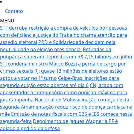
Contato
MENU
STF derruba restrição a compra de veículos por pessoas
com deficiência
Justiça do Trabalho chama atenção para
assédio eleitoral
PRD e Solidariedade decidem pela
neutralidade na eleição presidencial
Retiradas da
poupança superam depósitos em R$ 7,15 bilhões em julho
STJ condena ministro Marco Buzzi a perda de cargo por
crimes sexuais
RJ: quase 13 milhões de eleitores estão
aptos a votar no 1º turno
Celpe-Bras: inscrições para
segunda edição estão abertas até dia 6
CNJ acaba com
aposentadoria compulsória como punição máxima para
juiz
Campanha Nacional de Multivacinação começa nesta
segunda
Amamentação reduz risco de doença cardíaca na
mãe
Emissão de notas fiscais com CBS e IBS começa nesta
segunda-feira
Depoimento de Jaques Wagner à PF é
adiado a pedido da defesa