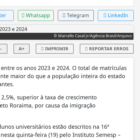
ter
Whatsapp
Telegram
LinkedIn
© Marcello Casal Jr/Agência Brasil/Arquivo
-
A+
IMPRIMIR
REPORTAR ERROS
 entre os anos 2023 e 2024. O total de matrículas
ente maior do que a população inteira do estado
antes.
 2,5%, superior à taxa de crescimento
ceto Roraima, por causa da imigração
nos universitários estão descritos na 16ª
esta quinta-feira (19) pelo Instituto Semesp –