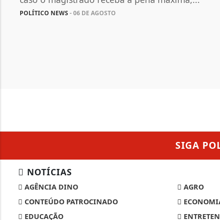
POLÍTICO NEWS
- 06 DE AGOSTO
SIGA
PO
Termos de Uso e Privacidade
NOTÍCIAS
AGÊNCIA DINO
AGRO
Esse site utiliza cookies para melhorar sua
concorda com nossos Termos de Uso e Priva
CONTEÚDO PATROCINADO
ECONOMI
PARA MAIS INFORMAÇÕES,
ACESSE NOSSOS TERMOS C
EDUCAÇÃO
ENTRETEN