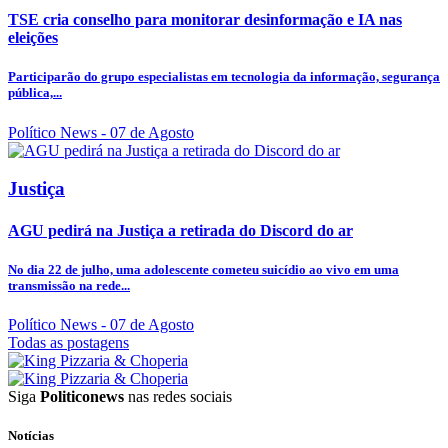
TSE cria conselho para monitorar desinformação e IA nas
eleições
Participarão do grupo especialistas em tecnologia da informação, segurança
pública,...
Político News
- 07 de Agosto
Justiça
AGU pedirá na Justiça a retirada do Discord do ar
No dia 22 de julho, uma adolescente cometeu suicídio ao vivo em uma
transmissão na rede...
Político News
- 07 de Agosto
Todas as postagens
Siga
Politiconews
nas redes sociais
Notícias