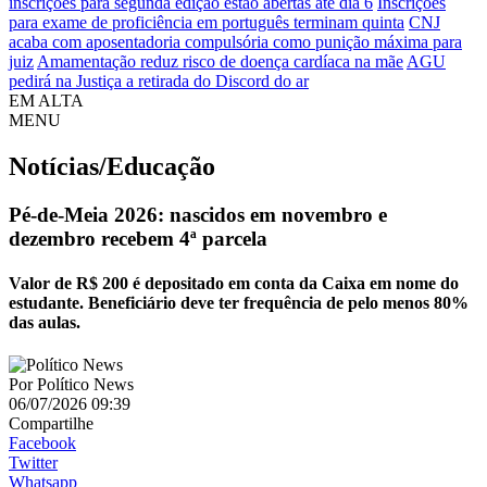
inscrições para segunda edição estão abertas até dia 6
Inscrições
para exame de proficiência em português terminam quinta
CNJ
acaba com aposentadoria compulsória como punição máxima para
juiz
Amamentação reduz risco de doença cardíaca na mãe
AGU
pedirá na Justiça a retirada do Discord do ar
EM ALTA
MENU
Notícias/Educação
Pé-de-Meia 2026: nascidos em novembro e
dezembro recebem 4ª parcela
Valor de R$ 200 é depositado em conta da Caixa em nome do
estudante. Beneficiário deve ter frequência de pelo menos 80%
das aulas.
Por
Político News
06/07/2026 09:39
Compartilhe
Facebook
Twitter
Whatsapp