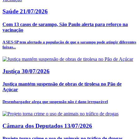
Saúde
21/07/2026
Com 13 casos de sarampo, São Paulo alerta para reforço na
vacinação
A SES-SP tem alertado a população de que o sarampo pode atingir diferentes
faixas...
Justiça
30/07/2026
Justiça mantém suspensão de obras de tirolesa no Pão de
Açúcar
Desembargador alega que suspensão não é dano irreparável
Câmara dos Deputados
13/07/2026
Projeto torna crime o uso de animais no tráfico de drogas