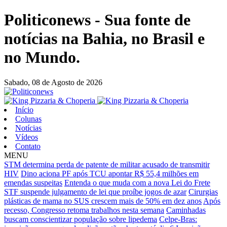
Politiconews - Sua fonte de
notícias na Bahia, no Brasil e
no Mundo.
Sabado,
08 de Agosto de 2026
Início
Colunas
Notícias
Vídeos
Contato
MENU
STM determina perda de patente de militar acusado de transmitir
HIV
Dino aciona PF após TCU apontar R$ 55,4 milhões em
emendas suspeitas
Entenda o que muda com a nova Lei do Frete
STF suspende julgamento de lei que proíbe jogos de azar
Cirurgias
plásticas de mama no SUS crescem mais de 50% em dez anos
Após
recesso, Congresso retoma trabalhos nesta semana
Caminhadas
buscam conscientizar população sobre lipedema
Celpe-Bras: