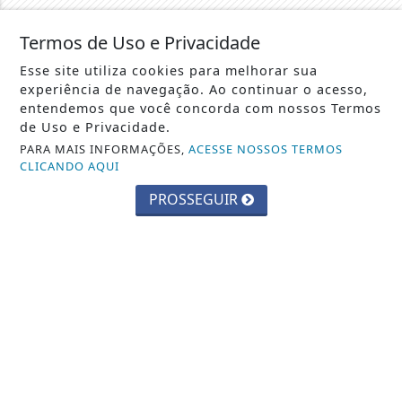
Termos de Uso e Privacidade
Esse site utiliza cookies para melhorar sua
SIGA
POLITICONEWS
NAS REDES SOCIAIS
experiência de navegação. Ao continuar o acesso,
entendemos que você concorda com nossos Termos
de Uso e Privacidade.
PARA MAIS INFORMAÇÕES,
ACESSE NOSSOS TERMOS
CLICANDO AQUI
NOTÍCIAS
PROSSEGUIR
AGÊNCIA DINO
AGRO
CONTEÚDO PATROCINADO
ECONOMIA
EDUCAÇÃO