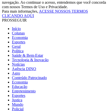
navegação. Ao continuar o acesso, entendemos que você concorda
com nossos Termos de Uso e Privacidade.
Para mais informações,
ACESSE NOSSOS TERMOS
CLICANDO AQUI
PROSSEGUIR
Início
Colunas
Economia
Esportes
Geral
Política
Saúde & Bem-Estar
Tecnologia & Inovação
Notícias
Agência DINO
Agro
Conteúdo Patrocinado
Economia
Educação
Entretenimento
Esportes
Justiça
Mundo
Policial