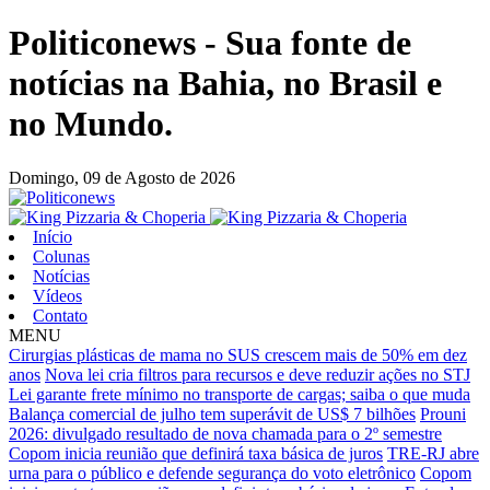
Politiconews - Sua fonte de
notícias na Bahia, no Brasil e
no Mundo.
Domingo,
09 de Agosto de 2026
Início
Colunas
Notícias
Vídeos
Contato
MENU
Cirurgias plásticas de mama no SUS crescem mais de 50% em dez
anos
Nova lei cria filtros para recursos e deve reduzir ações no STJ
Lei garante frete mínimo no transporte de cargas; saiba o que muda
Balança comercial de julho tem superávit de US$ 7 bilhões
Prouni
2026: divulgado resultado de nova chamada para o 2º semestre
Copom inicia reunião que definirá taxa básica de juros
TRE-RJ abre
urna para o público e defende segurança do voto eletrônico
Copom