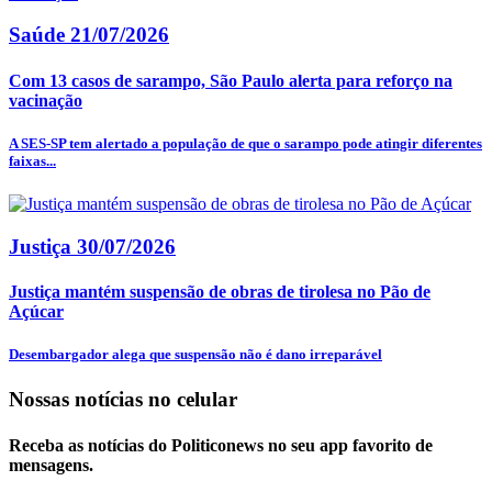
Saúde
21/07/2026
Com 13 casos de sarampo, São Paulo alerta para reforço na
vacinação
A SES-SP tem alertado a população de que o sarampo pode atingir diferentes
faixas...
Justiça
30/07/2026
Justiça mantém suspensão de obras de tirolesa no Pão de
Açúcar
Desembargador alega que suspensão não é dano irreparável
Nossas notícias
no celular
Receba as notícias do Politiconews no seu app favorito de
mensagens.