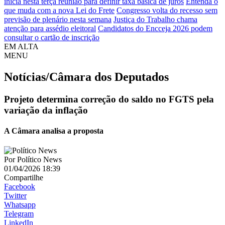
inicia nesta terça reunião para definir taxa básica de juros
Entenda o
que muda com a nova Lei do Frete
Congresso volta do recesso sem
previsão de plenário nesta semana
Justiça do Trabalho chama
atenção para assédio eleitoral
Candidatos do Encceja 2026 podem
consultar o cartão de inscrição
EM ALTA
MENU
Notícias/Câmara dos Deputados
Projeto determina correção do saldo no FGTS pela
variação da inflação
A Câmara analisa a proposta
Por
Político News
01/04/2026 18:39
Compartilhe
Facebook
Twitter
Whatsapp
Telegram
LinkedIn