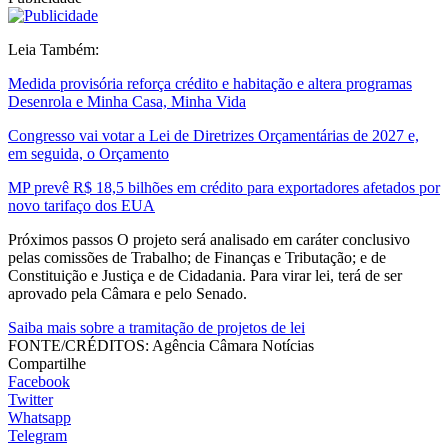
Leia Também:
Medida provisória reforça crédito e habitação e altera programas
Desenrola e Minha Casa, Minha Vida
Congresso vai votar a Lei de Diretrizes Orçamentárias de 2027 e,
em seguida, o Orçamento
MP prevê R$ 18,5 bilhões em crédito para exportadores afetados por
novo tarifaço dos EUA
Próximos passos O projeto será analisado em caráter conclusivo
pelas comissões de Trabalho; de Finanças e Tributação; e de
Constituição e Justiça e de Cidadania. Para virar lei, terá de ser
aprovado pela Câmara e pelo Senado.
Saiba mais sobre a tramitação de projetos de lei
FONTE/CRÉDITOS:
Agência Câmara Notícias
Compartilhe
Facebook
Twitter
Whatsapp
Telegram