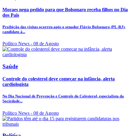
Moraes nega pedido para que Bolsonaro receba filhos no Dia
dos Pais
Proibição das visitas ocorreu após o senador Flávio Bolsonaro (PL-RJ),
candidato à...
Político News
- 08 de Agosto
Saúde
Controle do colesterol deve começar na infância, alerta
cardiologista
No Dia Nacional de Prevenção e Controle do Colesterol, especialista da
Sociedade...
Político News
- 08 de Agosto
Política