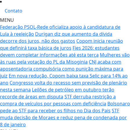
Contato
MENU
Federação PSOL-Rede oficializa apoio à candidatura de
Lula à reeleição
Durigan diz que aumento da dívida
decorre dos juros, não dos gastos
Copom inicia reunião
que definirá taxa básica de juros
Fies 2026: estudantes
devem completar informações até esta terça
Mulheres vão
às ruas pela votação do PL da Misoginia
CNJ acaba com
aposentadoria compulsória como punição máxima para
juiz
Em nova redução, Copom baixa taxa Selic para 14% ao
ano
Congresso volta do recesso sem previsão de plenário
nesta semana
Leilões de petróleo em outubro terão
recorde de áreas em disputa
STF derruba restrição a
compra de veículos por pessoas com deficiência
Bolsonaro
pede ao STF para receber os filhos no Dia dos Pais
STF
muda decisão de Moraes e reduz pena de condenada por
8 de janeiro