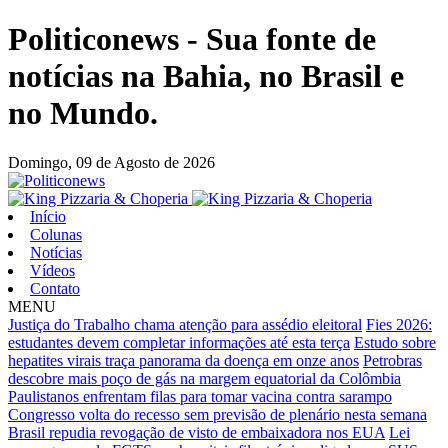
Politiconews - Sua fonte de
notícias na Bahia, no Brasil e
no Mundo.
Domingo,
09 de Agosto de 2026
Início
Colunas
Notícias
Vídeos
Contato
MENU
Justiça do Trabalho chama atenção para assédio eleitoral
Fies 2026:
estudantes devem completar informações até esta terça
Estudo sobre
hepatites virais traça panorama da doença em onze anos
Petrobras
descobre mais poço de gás na margem equatorial da Colômbia
Paulistanos enfrentam filas para tomar vacina contra sarampo
Congresso volta do recesso sem previsão de plenário nesta semana
Brasil repudia revogação de visto de embaixadora nos EUA
Lei