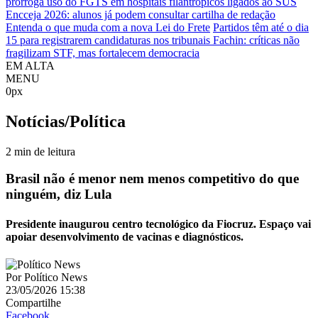
prorroga uso do FGTS em hospitais filantrópicos ligados ao SUS
Encceja 2026: alunos já podem consultar cartilha de redação
Entenda o que muda com a nova Lei do Frete
Partidos têm até o dia
15 para registrarem candidaturas nos tribunais
Fachin: críticas não
fragilizam STF, mas fortalecem democracia
EM ALTA
MENU
0px
Notícias/Política
2 min de leitura
Brasil não é menor nem menos competitivo do que
ninguém, diz Lula
Presidente inaugurou centro tecnológico da Fiocruz. Espaço vai
apoiar desenvolvimento de vacinas e diagnósticos.
Por
Político News
23/05/2026 15:38
Compartilhe
Facebook