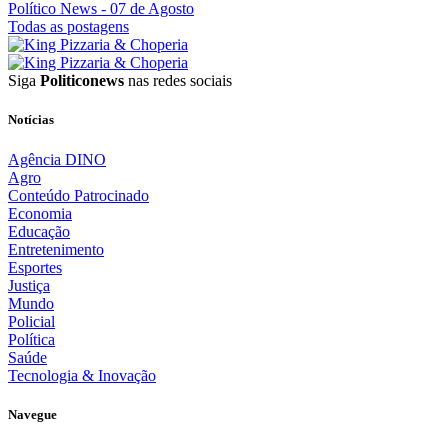
Político News
- 07 de Agosto
Todas as postagens
Siga
Politiconews
nas redes sociais
Notícias
Agência DINO
Agro
Conteúdo Patrocinado
Economia
Educação
Entretenimento
Esportes
Justiça
Mundo
Policial
Política
Saúde
Tecnologia & Inovação
Navegue