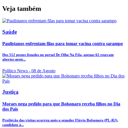
Veja também
Saúde
Paulistanos enfrentam filas para tomar vacina contra sarampo
Dos 512 postos listados no portal De Olho Na Fila, apenas 62 estavam
abertos neste...
Político News
- 08 de Agosto
Justiça
Moraes nega pedido para que Bolsonaro receba filhos no Dia
dos Pais
Proibição das visitas ocorreu após o senador Flávio Bolsonaro (PL-RJ),
candidato à...