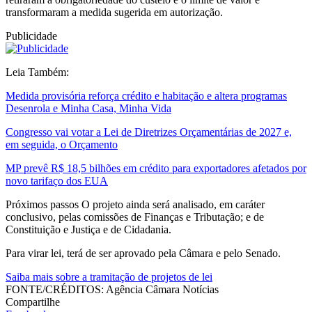
transformaram a medida sugerida em autorização.
Publicidade
Leia Também:
Medida provisória reforça crédito e habitação e altera programas
Desenrola e Minha Casa, Minha Vida
Congresso vai votar a Lei de Diretrizes Orçamentárias de 2027 e,
em seguida, o Orçamento
MP prevê R$ 18,5 bilhões em crédito para exportadores afetados por
novo tarifaço dos EUA
Próximos passos O projeto ainda será analisado, em caráter
conclusivo, pelas comissões de Finanças e Tributação; e de
Constituição e Justiça e de Cidadania.
Para virar lei, terá de ser aprovado pela Câmara e pelo Senado.
Saiba mais sobre a tramitação de projetos de lei
FONTE/CRÉDITOS:
Agência Câmara Notícias
Compartilhe