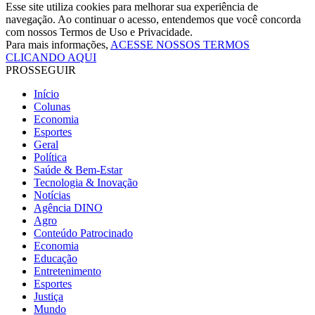
Esse site utiliza cookies para melhorar sua experiência de
navegação. Ao continuar o acesso, entendemos que você concorda
com nossos Termos de Uso e Privacidade.
Para mais informações,
ACESSE NOSSOS TERMOS
CLICANDO AQUI
PROSSEGUIR
Início
Colunas
Economia
Esportes
Geral
Política
Saúde & Bem-Estar
Tecnologia & Inovação
Notícias
Agência DINO
Agro
Conteúdo Patrocinado
Economia
Educação
Entretenimento
Esportes
Justiça
Mundo