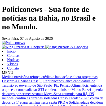
Politiconews - Sua fonte de
notícias na Bahia, no Brasil e
no Mundo.
Sexta-feira,
07 de Agosto de 2026
Início
Colunas
Notícias
Vídeos
Contato
MENU
Medida provisória reforça crédito e habitação e altera programas
Desenrola e Minha Casa,...
Republicanos lança candidatura de
Tarcísio ao governo de São Paulo
Pix Pensão Alimentícia: entenda
o que é e como solicitar
STJ condena ministro Marco Buzzi a perda
de cargo por crimes sexuais
Mega-Sena acumula para R$ 135
milhões; confira as dezenas sorteadas
Censo Escolar 2026: coleta de
dados da 1ª etapa termina nesta sexta
PRD e Solidariedade decidem