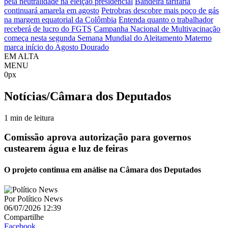
pela neutralidade na eleição presidencial
Bandeira tarifária
continuará amarela em agosto
Petrobras descobre mais poço de gás
na margem equatorial da Colômbia
Entenda quanto o trabalhador
receberá de lucro do FGTS
Campanha Nacional de Multivacinação
começa nesta segunda
Semana Mundial do Aleitamento Materno
marca início do Agosto Dourado
EM ALTA
MENU
0px
Notícias/Câmara dos Deputados
1 min de leitura
Comissão aprova autorização para governos
custearem água e luz de feiras
O projeto continua em análise na Câmara dos Deputados
Por
Político News
06/07/2026 12:39
Compartilhe
Facebook