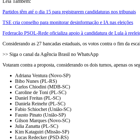
Leia Também:
Partidos têm até o dia 15 para registrarem candidaturas nos tribunais
TSE cria conselho para monitorar desinformação e IA nas eleições
Federação PSOL-Rede oficializa apoio à candidatura de Lula à reelei
Considerando as 27 bancadas estaduais, os votos contra o fim da esc
>> Siga o canal da Agência Brasil no WhatsApp
Votaram contra a proposta, considerando os dois turnos, apenas os se
Adriana Ventura (Novo-SP)
Bibo Nunes (PL-RS)
Carlos Chiodini (MDB-SC)
Caroline de Toni (PL-SC)
Daniel Freitas (PL-SC)
Daniela Reinehr (PL-SC)
Fabio Schiochet (União-SC)
Fausto Pinato (União-SP)
Gilson Marques (Novo-SC)
Julia Zanatta (PL-SC)
Kim Kataguiri (Missão-SP)
Lucas Redecker (PSD-RS)