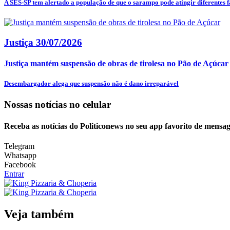
A SES-SP tem alertado a população de que o sarampo pode atingir diferentes fa
Justiça
30/07/2026
Justiça mantém suspensão de obras de tirolesa no Pão de Açúcar
Desembargador alega que suspensão não é dano irreparável
Nossas notícias
no celular
Receba as notícias do Politiconews no seu app favorito de mensag
Telegram
Whatsapp
Facebook
Entrar
Veja também