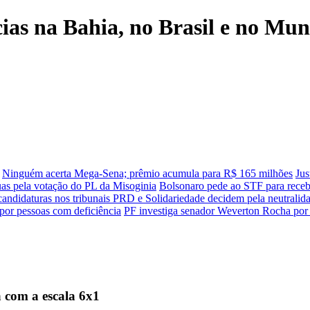
cias na Bahia, no Brasil e no Mu
Ninguém acerta Mega-Sena; prêmio acumula para R$ 165 milhões
Jus
uas pela votação do PL da Misoginia
Bolsonaro pede ao STF para recebe
 candidaturas nos tribunais
PRD e Solidariedade decidem pela neutralida
por pessoas com deficiência
PF investiga senador Weverton Rocha por 
 com a escala 6x1