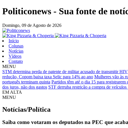
Politiconews - Sua fonte de notí
Domingo,
09 de Agosto de 2026
Início
Colunas
Notícias
Vídeos
Contato
MENU
STM determina perda de patente de militar acusado de transmitir HIV
redução, Copom baixa taxa Selic para 14% ao ano
Mulheres vão às r
português terminam quinta
Partidos têm até o dia 15 para registrarem
dos juros, não dos gastos
STF derruba restrição a compra de veículos 
EM ALTA
MENU
Notícias/Política
Saiba como votaram os deputados na PEC que acaba