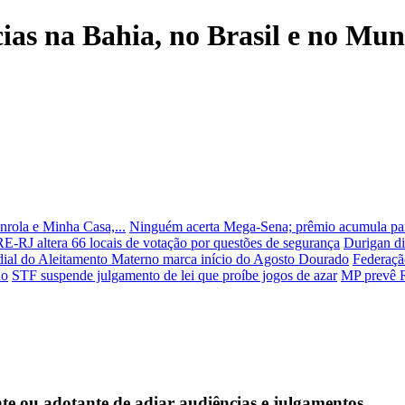
cias na Bahia, no Brasil e no Mu
nrola e Minha Casa,...
Ninguém acerta Mega-Sena; prêmio acumula pa
E-RJ altera 66 locais de votação por questões de segurança
Durigan di
al do Aleitamento Materno marca início do Agosto Dourado
Federaçã
ho
STF suspende julgamento de lei que proíbe jogos de azar
MP prevê R
te ou adotante de adiar audiências e julgamentos