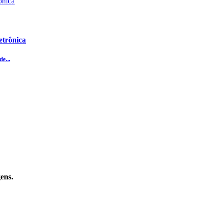
etrônica
e...
ens.