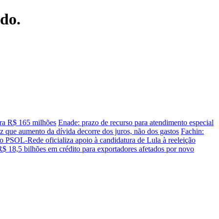
ndo.
ra R$ 165 milhões
Enade: prazo de recurso para atendimento especial
z que aumento da dívida decorre dos juros, não dos gastos
Fachin:
o PSOL-Rede oficializa apoio à candidatura de Lula à reeleição
$ 18,5 bilhões em crédito para exportadores afetados por novo