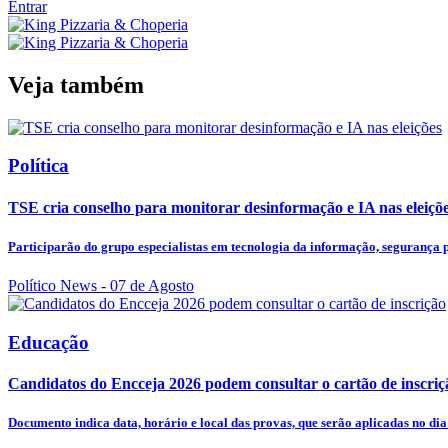
Entrar
Veja também
Política
TSE cria conselho para monitorar desinformação e IA nas eleiçõ
Participarão do grupo especialistas em tecnologia da informação, segurança pú
Político News
- 07 de Agosto
Educação
Candidatos do Encceja 2026 podem consultar o cartão de inscriç
Documento indica data, horário e local das provas, que serão aplicadas no dia 