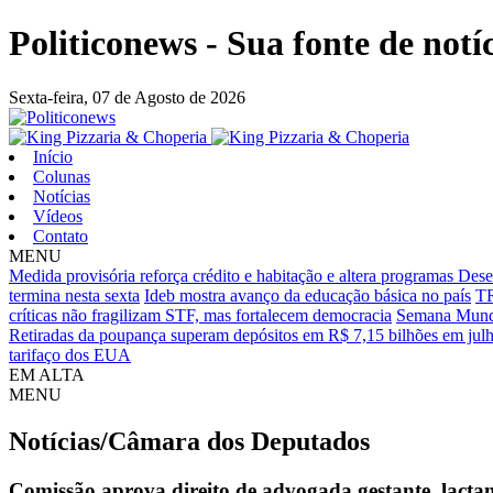
Politiconews - Sua fonte de notí
Sexta-feira,
07 de Agosto de 2026
Início
Colunas
Notícias
Vídeos
Contato
MENU
Medida provisória reforça crédito e habitação e altera programas Dese
termina nesta sexta
Ideb mostra avanço da educação básica no país
TR
críticas não fragilizam STF, mas fortalecem democracia
Semana Mundi
Retiradas da poupança superam depósitos em R$ 7,15 bilhões em jul
tarifaço dos EUA
EM ALTA
MENU
Notícias/Câmara dos Deputados
Comissão aprova direito de advogada gestante, lactan