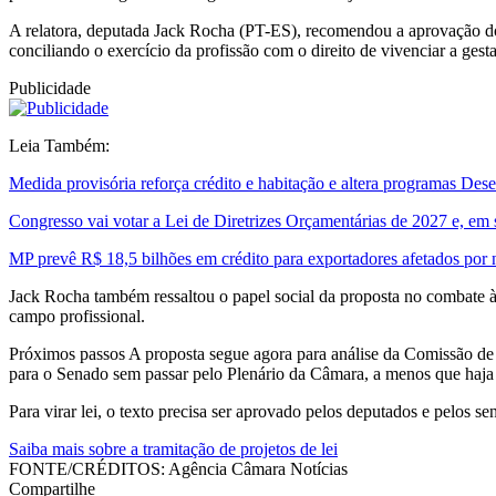
A relatora, deputada Jack Rocha (PT-ES), recomendou a aprovação do p
conciliando o exercício da profissão com o direito de vivenciar a gest
Publicidade
Leia Também:
Medida provisória reforça crédito e habitação e altera programas De
Congresso vai votar a Lei de Diretrizes Orçamentárias de 2027 e, em
MP prevê R$ 18,5 bilhões em crédito para exportadores afetados por
Jack Rocha também ressaltou o papel social da proposta no combate à d
campo profissional.
Próximos passos A proposta segue agora para análise da Comissão de C
para o Senado sem passar pelo Plenário da Câmara, a menos que haja 
Para virar lei, o texto precisa ser aprovado pelos deputados e pelos s
Saiba mais sobre a tramitação de projetos de lei
FONTE/CRÉDITOS:
Agência Câmara Notícias
Compartilhe