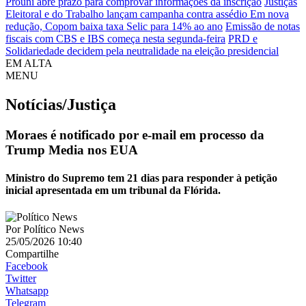
Prouni abre prazo para comprovar informações da inscrição
Justiças
Eleitoral e do Trabalho lançam campanha contra assédio
Em nova
redução, Copom baixa taxa Selic para 14% ao ano
Emissão de notas
fiscais com CBS e IBS começa nesta segunda-feira
PRD e
Solidariedade decidem pela neutralidade na eleição presidencial
EM ALTA
MENU
Notícias/Justiça
Moraes é notificado por e-mail em processo da
Trump Media nos EUA
Ministro do Supremo tem 21 dias para responder à petição
inicial apresentada em um tribunal da Flórida.
Por
Político News
25/05/2026 10:40
Compartilhe
Facebook
Twitter
Whatsapp
Telegram