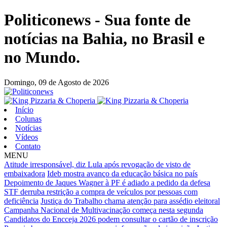
Politiconews - Sua fonte de
notícias na Bahia, no Brasil e
no Mundo.
Domingo,
09 de Agosto de 2026
Início
Colunas
Notícias
Vídeos
Contato
MENU
Atitude irresponsável, diz Lula após revogação de visto de
embaixadora
Ideb mostra avanço da educação básica no país
Depoimento de Jaques Wagner à PF é adiado a pedido da defesa
STF derruba restrição a compra de veículos por pessoas com
deficiência
Justiça do Trabalho chama atenção para assédio eleitoral
Campanha Nacional de Multivacinação começa nesta segunda
Candidatos do Encceja 2026 podem consultar o cartão de inscrição