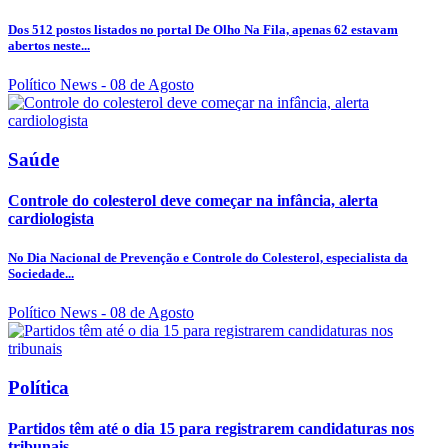
Dos 512 postos listados no portal De Olho Na Fila, apenas 62 estavam
abertos neste...
Político News
- 08 de Agosto
Saúde
Controle do colesterol deve começar na infância, alerta
cardiologista
No Dia Nacional de Prevenção e Controle do Colesterol, especialista da
Sociedade...
Político News
- 08 de Agosto
Política
Partidos têm até o dia 15 para registrarem candidaturas nos
tribunais